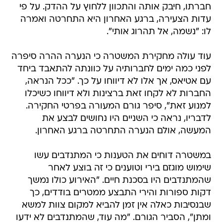
חברתו, חיבק אותה והתכוון ללחוץ על ההדק. על פי
עדות הצעירה, ברגע האחרון היא התחרטה ואמרה
לו: "נשמה, אל תהרוג אותי".
עוד עולה מחקירת המשטרה כי הנערה ההרה סיפרה
לפני כמה ימים לחברותיה על כוונתה להתאבד ביחד
עם אטיאס, אך אלו לא דיווחו על כך. "ככל הנראה,
החברות לא לקחו זאת ברצינות ולא דיווחו כשיכלו
למנוע זאת", סיפר גורם המעורה בפרטי החקירה.
לדבריו, נראה כי השניים היו נחושים לבצע את
המעשה, אולם הנערה התחרטה ברגע האחרון.
במשטרה דוחים את הטענות כי המתנדבים עשו
שימוש מוגזם בירי וטוענים כי זה בוצע לאחר
שהמתנדבים היו בסכנת חיים. "האירוע כולו נמשך
דקות ספורות והירי התבצע ממטרים בודדים, כך
שבנסיבות כאלה אין זמן להביא למקום צוות למשא
ומתן", הסביר הגורם. "מה עוד, שהמתנדבים לא ידעו