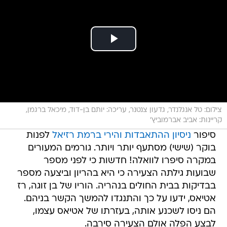
צילום: טל אנגלנדר, גדעון צנטנר, עריכה: יותם בן-דוד, מיכאל ברגמן,
קריינות: אביב אברמוביץ'
סיפור
ניסיון ההתאבדות והירי ברמת רזיאל
לפנות
בוקר (שישי) מסתעף יותר ויותר. גורמים המעורים
במקרה סיפרו לוואלה! חדשות כי לפני מספר
שבועות גילתה הצעירה כי היא בהריון וביצעה מספר
בבדיקות בבית החולים בנהריה. הוריו של בן זוגה, רז
אטיאס, ידעו על כך והתנגדו להמשך הקשר בניהם.
הם ניסו לשכנע אותה, בעזרתו של אטיאס עצמו,
לבצע הפלה אולם הצעירה סירבה.