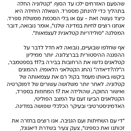
כיצד נעשה זאת - עם או בלי הסכמת ממשלת ספרד.
אנחנו רוצים לחיות במדינה שלנו", אומר נובואה, דובר
המפלגה "סולידריות קטלאנית לעצמאות".
אף שחלפו שבועיים, נובואה לא חדל לדבר על
ההפגנה ההיסטורית בברצלונה. יותר ממיליון
קטלאנים גדשו את הרחובות בבירה ב?11 בספטמבר,
ה"לה?דיאדה" (החג הקטלאני הלאומי). ההמונים
ביקשו באותו מעמד בקול רם את עצמאותה של
קטלוניה. לאחר יותר משלושה עשורים של דמוקרטיה
ואישור החוקה, שהולידה את 17 המחוזות בספרד,
הקטלאנים הביעו זעם על המצב הפוליטי,
האדמיניסטרטיבי ובעיקר הכלכלי שפושה במדינה.
"די עם השחיתות ועם הגניבה. אנו רוצים בחזרה את
זכותנו ואת כספינו", צעק צעיר בשדרת דיאגונל,
כשמסביבו שלטים כגון "קטלוניה - מדינה חדשה
באירופה". בקרב הקהל העצום שגדש את הרחובות