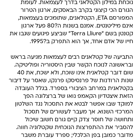
המפורסם ETA, הקטלאנים, שתומכים בעצמאות,
אינם מיליטנטים. אמנם בשנות ה?80 פעל ארגון
קטנטן בשם "Terra Lliure" שביצע פיגועים שגבו את
חייו של אדם אחד, אך הוא התפרק ב?1995.
התביעה של קטלאנים רבים לעצמאות מגיעה בראש
ובראשונה לנוכח הקשר שבין היסטוריה ופוליטיקה.
שום דובר קטלאנית אינו שוכח, ולא ישכח, את 40
שנות הרודנות של פרנסיסקו פרנקו, שאסר על דיבור
בקטלאנית במרחב הציבורי בספרד. בגלל העובדה
הזאת איצטדיון הקאמפ נואו של ברצלונה הפך
למוקד שבו אפשר לבטא את התסכול נגד השלטון
המרכזי השנוא. אך מעבר לעשורים של תסכול
ותחושה של חוסר צדק קיים גורם חשוב שיכול
להסביר את ההתפרצות הנוכחית שקטלוניה חווה.
מדובר כמובן בפן הכלכלי; ספרד עוברת משבר
פיננסי קשה ביותר, שמלווה באבטלה של 24 אחוזים
ודיבורים על בקשת סיוע מהאיחוד האירופי.