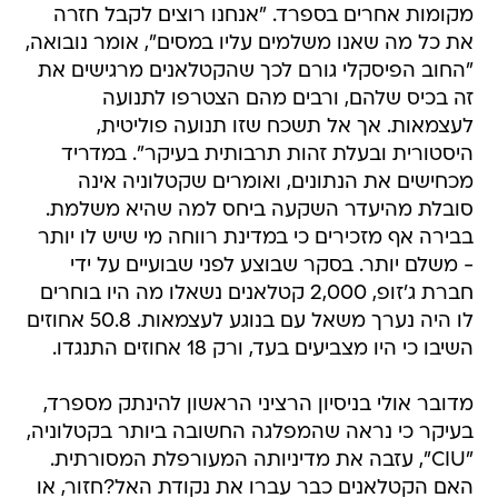
"החוב הפיסקלי גורם לכך שהקטלאנים מרגישים את
זה בכיס שלהם, ורבים מהם הצטרפו לתנועה
לעצמאות. אך אל תשכח שזו תנועה פוליטית,
היסטורית ובעלת זהות תרבותית בעיקר". במדריד
מכחישים את הנתונים, ואומרים שקטלוניה אינה
סובלת מהיעדר השקעה ביחס למה שהיא משלמת.
בבירה אף מזכירים כי במדינת רווחה מי שיש לו יותר
- משלם יותר. בסקר שבוצע לפני שבועיים על ידי
חברת ג'זופ, 2,000 קטלאנים נשאלו מה היו בוחרים
לו היה נערך משאל עם בנוגע לעצמאות. 50.8 אחוזים
השיבו כי היו מצביעים בעד, ורק 18 אחוזים התנגדו.
מדובר אולי בניסיון הרציני הראשון להינתק מספרד,
בעיקר כי נראה שהמפלגה החשובה ביותר בקטלוניה,
"CIU", עזבה את מדיניותה המעורפלת המסורתית.
האם הקטלאנים כבר עברו את נקודת האל?חזור, או
שמדובר רק במהלך המחויב למשבר הכלכלי
ולהפגנה? מוקדם מדי לקבוע. שתי המפלגות הגדולות