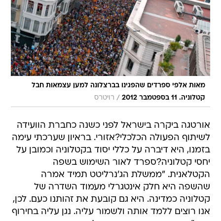
מאות אלפי ספרדים שהפגינו בברצלונה למען עצמאות חבל
/
קטלוניה. 11 בספטמבר 2012
רויטרס
אורטגה ביקרה בישראל לפני כשנה כחברת הוועידה
לשיתוף הפעולה הכלכלי?אזורי. בראיון שערכתי עימה
בזמנו, היא דיברה על כללי יסוד בקטלוניה וכמובן על
יחסי קטלוניה?ספרד לאור השימוש בשפה
הקטלאנית. "ממשלת הג'נרליטט תמיד אמרה
שהשפה היא חלק אינטגרלי מעמוד השדרה של
קטלוניה כמדינה. היא גם קובעת את זהותנו כעם. לכן,
אנו רוצים ללמד אותה ולשמור עליה. נגן עליה בחירוף
נפש", אמרה. אורטגה כעסה על פסיקת בית המשפט
העליון של קטלוניה, שהכריע כי הספרדית היא שפה