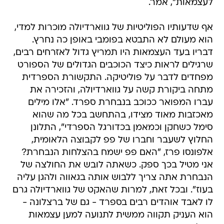
אף שדעותיו הפוליטיות של גווארדיולה מוכרות למדי,
הוא מעולם לא התבטא בפומבי באופן כה נחרץ.
דבריו בעד העצמאות היו תמריץ גדול לאזרחים רבים,
שרגילים לראות כיצד הכוכבים הגדולים של הספורט
מפחדים לדבר על פוליטיקה. התקשורת הספרדית
מתחה ביקורת קשה על גווארדיולה, והזכירה את
עברו המפואר ככוכב בנבחרת ספרד. "אלו מילים
מאכזבות מאוד מצידו, בהתחשב בכל מה שהוא
סימל כשחקן וכמאמן בכדורגל הספרדי", התלונן
החלוץ לשעבר וחברו של פפ לקבוצה הלאומית,
אלפונסו פרז, "האם פפ ישמח בהצלחות הנבחרת?
אני מטיל בכך ספק. כשאתה לובש את החולצה של
הנבחרת אתה צריך ללבוש אותה בגאווה ולהגן עליה
בעוז". ובכל זאת, למרות שהאקט של גווארדיולה גרם
לו לאבד אוהדים רבים בספרד - גם של ברצלונה -
הוא העניק תקווה ממשית לתנועה למען עצמאות
קטלוניה.