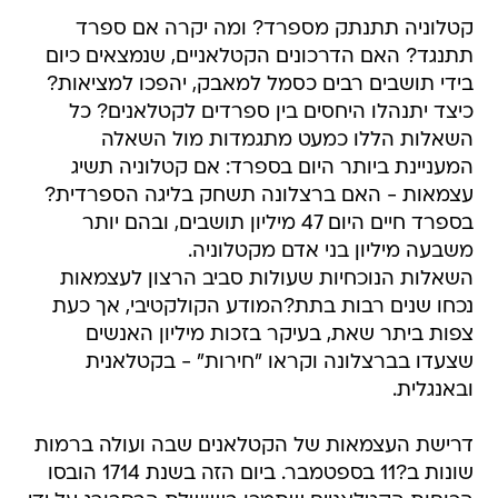
תתנגד? האם הדרכונים הקטלאניים, שנמצאים כיום
בידי תושבים רבים כסמל למאבק, יהפכו למציאות?
כיצד יתנהלו היחסים בין ספרדים לקטלאנים? כל
השאלות הללו כמעט מתגמדות מול השאלה
המעניינת ביותר היום בספרד: אם קטלוניה תשיג
עצמאות - האם ברצלונה תשחק בליגה הספרדית?
בספרד חיים היום 47 מיליון תושבים, ובהם יותר
משבעה מיליון בני אדם מקטלוניה.
השאלות הנוכחיות שעולות סביב הרצון לעצמאות
נכחו שנים רבות בתת?המודע הקולקטיבי, אך כעת
צפות ביתר שאת, בעיקר בזכות מיליון האנשים
שצעדו בברצלונה וקראו "חירות" - בקטלאנית
ובאנגלית.
דרישת העצמאות של הקטלאנים שבה ועולה ברמות
שונות ב?11 בספטמבר. ביום הזה בשנת 1714 הובסו
הכוחות הקטלאניים שתמכו בשושלת הבסבורג על ידי
בית בורבון של מלך ספרד פיליפ החמישי, לאחר 14