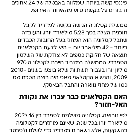
ממשלת קטלוניה הגישה בקשה למדריד לקבל
תוכנית הצלה בסך 5.23 מיליארד יורו, והעובדה
שחבל קטלוניה הוא המחוז בעל החובות הכבדים
ביותר - 42 מיליארד יורו - היא לדעת הקטלאנים
תוצאה של חלוקת כספים לא צודקת של השלטון
הספרדי. הממשלה במדריד חייבת לקטלוניה 970
מיליון יורו בעבור תשתיות שלא בוצעו בשנים 2010-
2009, והנשיא הקטלאני מאס היה רוצה הסכם מס
כמו של מחוז נווארה והחבל הבאסקי.
האם הקטלאנים כבר עברו את נקודת
האל-חזור?
לפי נובואה, קטלוניה משלמת לספרד בין 16 ל?20
מיליארד יורו בכל שנה, שאינם מוחזרים לקטלוניה
בהשקעות, אלא נשארים במדריד כדי לשלם ולסבסד
מקומות אחרים בספרד. "אנחנו רוצים לקבל חזרה
את כל מה שאנו משלמים עליו במסים", אומר נובואה,