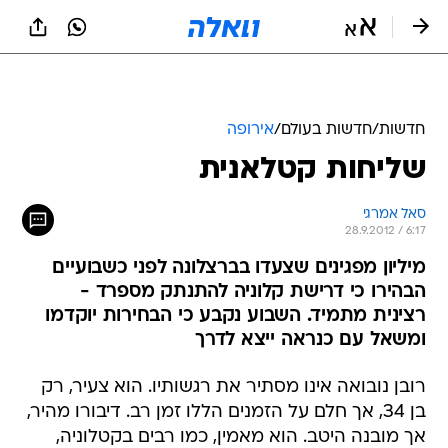
חדשות
/
חדשות בעולם
/
אירופה
שליחות קטלאנית
סאל אמרגי
28.9.2012 / 6:17
מיליון מפגינים שצעדו בברצלונה לפני כשבועיים
הבהירו כי דרישת קלוניה להתנתק מספרד -
רצינית מתמיד. השבוע נקבע כי הבחירות יוקדמו
ומשאל עם כנראה ייצא לדרך
רובן נובואה אינו מסתיר את רגשותיו. הוא צעיר, רק
בן 34, אך חלם על הזמנים הללו זמן רב. דיבורו מהיר,
אך מובנה היטב. הוא מאמין, כמו רבים בקטלוניה,
שהפעם האזרחים ילכו עד הסוף. "קטלוניה החלה
בתהליך כדי להינתק מספרד. השאלה היחידה היא