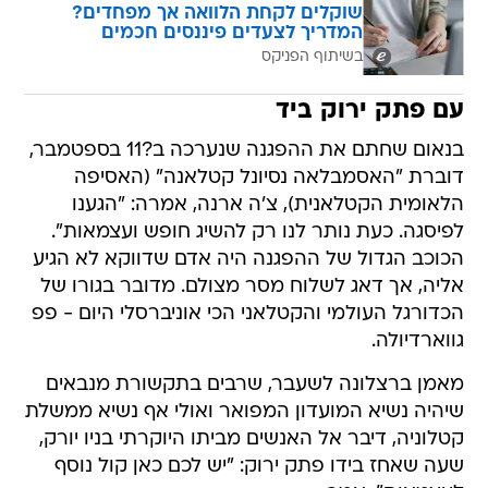
בשיתוף הפניקס
עם פתק ירוק ביד
בנאום שחתם את ההפגנה שנערכה ב?11 בספטמבר,
דוברת "האסמבלאה נסיונל קטלאנה" (האסיפה
הלאומית הקטלאנית), צ'ה ארנה, אמרה: "הגענו
לפיסגה. כעת נותר לנו רק להשיג חופש ועצמאות".
הכוכב הגדול של ההפגנה היה אדם שדווקא לא הגיע
אליה, אך דאג לשלוח מסר מצולם. מדובר בגורו של
הכדורגל העולמי והקטלאני הכי אוניברסלי היום - פפ
גווארדיולה.
מאמן ברצלונה לשעבר, שרבים בתקשורת מנבאים
שיהיה נשיא המועדון המפואר ואולי אף נשיא ממשלת
קטלוניה, דיבר אל האנשים מביתו היוקרתי בניו יורק,
שעה שאחז בידו פתק ירוק: "יש לכם כאן קול נוסף
לעצמאות", אמר.