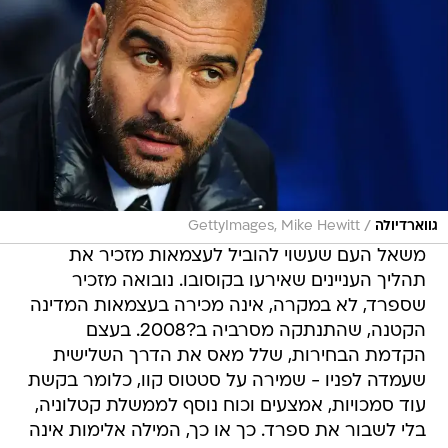
/
גווארדיולה
GettyImages, Mike Hewitt
משאל העם שעשוי להוביל לעצמאות מזכיר את
תהליך העניינים שאירעו בקוסובו. נובואה מזכיר
שספרד, לא במקרה, אינה מכירה בעצמאות המדינה
הקטנה, שהתנתקה מסרביה ב?2008. בעצם
הקדמת הבחירות, שלל מאס את הדרך השלישית
שעמדה לפניו - שמירה על סטטוס קוו, כלומר בקשת
עוד סמכויות, אמצעים וכוח נוסף לממשלת קטלוניה,
בלי לשבור את ספרד. כך או כך, המילה אלימות אינה
נוכחת במילון הקטלאני בדרך לעצמאות. לעומת
הגורם הכי קיצוני בקרב הבאסקים, ארגון הטרור