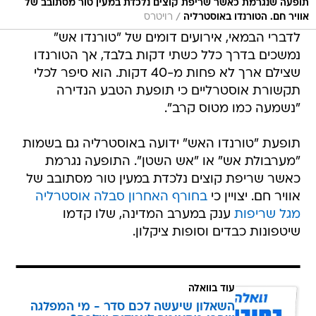
לדברי הבמאי, אירועים דומים של "טורנדו אש"
נמשכים בדרך כלל כשתי דקות בלבד, אך הטורנדו
שצילם ארך לא פחות מ-40 דקות. הוא סיפר לכלי
תקשורת אוסטרליים כי תופעת הטבע הנדירה
"נשמעה כמו מטוס קרב".
תופעת "טורנדו האש" ידועה באוסטרליה גם בשמות
"מערבולת אש" או "אש השטן". התופעה נגרמת
כאשר שריפת קוצים נלכדת במעין טור מסתובב של
אוויר חם. יצויין כי
בחורף האחרון סבלה אוסטרליה
מגל שריפות
ענק במערב המדינה, שלו קדמו
שיטפונות כבדים וסופות ציקלון.
עוד בוואלה
השאלון שיעשה לכם סדר - מי המפלגה
שהכי מתאימה לעמדות שלכם?
לכתבה המלאה