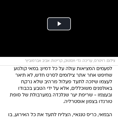
צילום: רויטרס, עריכה: גדי וינסטוק, קריינות: אביב אברמוביץ'
לפעמים המציאות עולה על כל דמיון: במאי קולנוע
שחיפש אחר אתר צילומים לסרט חדש, לא תיאר
לעצמו שיזכה לתעד פעלול מרהיב שלא נרקח
באולפנים משוכללים, אלא על ידי הטבע בכבודו
ובעצמו - שריפת יער שנלכדה במערבולת של סופת
טורנדו בצפון אוסטרליה.
הבמאי, כריס טנגאיי, הצליח לתעד את כל האירוע, בו
סילון אש בגובה 30 מטרים הזדקף מן הקרקע.
למרות הגובה הרב ומשך הזמן הארוך בו נמשך