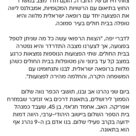
צוותי חירום של החברה, הוקם חדר מצב במשרד
החוץ בתיאום עם הרשויות המקומיות, אמבולנס ליווה
את הפצועה יחד עם רופאה ישראלית מלווה והיא
טופלה בבית חולים בעיר סמוכה.
לדברי יפה, "הצוות הרפואי עשה כל מה שניתן לטפל
בפצועה, אך לצערנו מצבה התדרדר והיא נפטרה
בבית החולים. שתי הפצועות הנוספות נמצאות כרגע
במצב קל עד בינוני והן מטופלות בבית החולים כשהן
מלוות ברופאה ישראלית. לבנו ותנחומינו עם
המשפחה היקרה, והחלמה מהירה לפצועות".
ביום שני נהרגו אב ובנו, תושבי הכפר נווה שלום
הסמוך לירושלים, בתאונת דרכים באי זנזיבר שבמזרח
אפריקה. האב, אחמד חג'אזי, בן 45, שעבד כמנהל
בית הספר השלום ביישוב היהודי-ערבי, היווה דמות
ידועה בקרב פעילי שלום. בנו אדם בן ה-9 נהרג אף
הוא בתאונה.