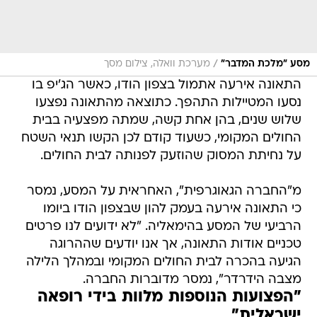
/
מסע "מלכת המדבר"
מערכת וואלה, צילום מסך
התאונה אירעה אתמול בצפון הודו, כאשר הג'יפ בו
נסעו המטיילות התהפך. כתוצאה מהתאונה נפצעו
שלוש שנים, בהן אחת קשה, שמתה מפצעיה בבית
החולים המקומי, כשעוד קודם לכן הקשו תנאי השטח
על נחיתת המסוק שהוזעק לפנותה לבית החולים.
מ"החברה הגאוגרפית", האחראית על המסע, נמסר
כי התאונה אירעה בעמק להון שבצפון הודו ביומו
הרביעי של המסע בהימאליה. "לא ידועים לנו פרטים
טכניים אודות התאונה, אך אנו יודעים שההרוגה
הגיעה בהכרה לבית החולים המקומי ובמהלך הלילה
מצבה הידרדר", נמסר מדוברות החברה.
"הפצועות הנוספות מלוות בידי רופאה
ישראלית"