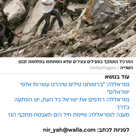
התרגיל התמקד בפעילים צעירים שלא השתתפו במלחמת לבנון
/
השנייה
GettyImages
עוד בנושא
נסראללה: "ברשותנו טילים שיהרגו עשרות אלפי
ישראלים"
נסראללה: רודפים את ישראל כל העת, יש הפתעה
בדרך
מענה לנסראללה: שייטת חיל הים תאבטח מתקני הגז
לפניות לכתב: nir_yah@walla.com