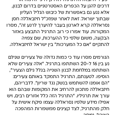
דרכים להגן על הכפרים האסטרטגיים בדרום לבנון,
אלא נגע גם באפשרות של כיבוש הגליל העליון
שבתוך ישראל. זאת לאחר שמזכ"ל חיזבאללה חסן
נסראללה קרא לארגון בעבר להיערך לרגע זה", מסרו
המקורות. עוד אמרו כי רוב התרגיל התבצע באזור
הבקעה, משום שלפי כל ההערכות, שם צפויה
להתקיים "אם כל המערכות" בין ישראל לחיזבאללה.
הגורמים מסרו עוד כי כמות גדולה של צעירים שגילם
נע בין 16 ל-20 השתתפו בתרגיל. "אלה צעירים שלא
השתתפו במלחמת לבנון השנייה בגלל גילם הצעיר",
הוסיפו. לטענתם, התרגיל התמקד באותם צעירים:
"הם אומנו להשתמש בנשק נגד שריון". לדבריהם,
חיזבאללה מתכוון להרחיב את המקומות שבהם הוא
עורך את תרגיליו. "התרגיל הזה כלל אזורים רבים, ויש
אפילו מידע שלפיו נסראללה עצמו פיקח אישית על
חלק מהתרגיל, לצד קצינים ממשמרות המהפכה