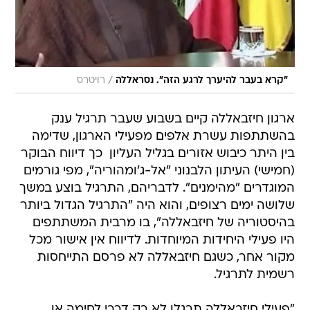
/
"קרא בעבר להיערך לרגע הזה". נסראללה
רויטרס
ארגון חיזבאללה קיים בשבוע שעבר תרגיל ענק
בהשתתפות עשרת אלפים מפעילי הארגון, שדימה
בין היתר כיבוש אזורים בגליל העליון  כך דיווח הבוקר
(חמישי) העיתון הלבנוני "אל-ג'ומהוריה", מפי גורמים
המוגדרים "מהימנים". לדבריהם, התרגיל בוצע במשך
שלושה ימים רצופים, והוא היה "התרגיל הגדול ביותר
בהיסטוריה של חיזבאללה", בו מרבית המשתתפים
היו פעילי היחידות המיוחדות. לדיווח אין אישור מכל
מקור אחר, כשגם חיזבאללה לא פרסם התייחסות
רשמית לתרגיל.
"פעילי חיזבאללה תרגלו לא רק דרכי לחימה או