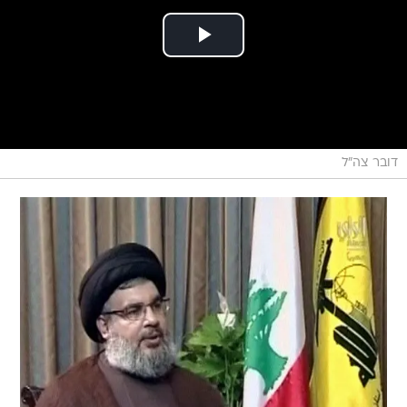
דובר צה"ל