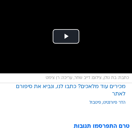
כתבת: בת גולן, צילום: דייב שחר, עריכה: רן צימט
מכירים עוד מלאכים? כתבו לנו, ונביא את סיפורם
לאתר
הדר פיורנטינו
פיטבול
טרם התפרסמו תגובות