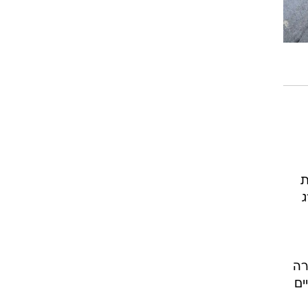
האיש את
ג
רה
ים