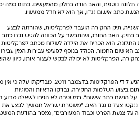
20 הגישה הילדה תלונה נוספת, והאב הודה בחלק מהמעשים. בתום כמה ימ
שת כתב אישום נגדו, אך הוא לא חדל ממעשיו.
שנייה, תיק החקירה הועבר לפרקליטות, שהורתה לבצע
בתיק. האב החורג, שהתבשר על הכוונה להגיש נגדו כתב
 התלונה. הוא הכריח את הילדה לשלוח מכתב לפרקליטות 
האישום החמור, הכולל בנוסף לסעיפי עבירות המין עבירו
קירה, הפרקליטות לא יכולה לבקש לעצור אותו, כיוון שהוא
ממשרד המשפטים נמסר כי "התיק הגיע לידי הפרקליטות בדצמבר 2011. מבדיקתו עלה כ
ום ביצוע השלמות החקירה, נבדקו הראיות והסוגיות
 על הגשת כתב אישום". במשטרה לא הגיבו לשאלה מדוע ה
 ננקטו צעדים נגד האב. "משטרת ישראל תמשיך לבצע את
ירה על צנעת הפרט וכבוד המעורבים", נמסר בהודעת המשט