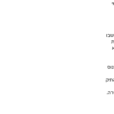
י
שבו
ת
י אין מנוס
תיק
רה.