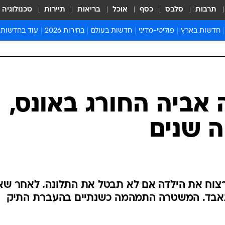
תרבות
סלבס
כסף
אוכל
בריאות
תיירות
טכנולוגיה
חדשות בארץ
פוליטי-מדיני
חדשות בעולם
בחירות 2026
עוד בחדשות
אירועים בארץ
פוליטיקה וממשל
המזרח התיכון
דעות ופרשנויו
חדשות פלילים ומשפט
יחסי חוץ
אירופה
סרי ושלזינגר
חינוך
אמריקה
פרויקטים מיוח
ישראלים בחו"ל
אסיה והפסיפיק
אסור לפספס
אביה החורג באונס,
בריאות
אפריקה
מדע וסביבה
 שנים
חברה ורווחה
הנחיות פיקוד 
ארכיון מדורים
זמני כניסת ש
לוח חופשות וח
לרצוח את הילדה אם לא תבטל את התלונה. לאחר שא
לוח שנה
תאבד. המשטרה התמהמה כשנתיים בהעברת התיק
חדשות יהדות
חדשות המשפ