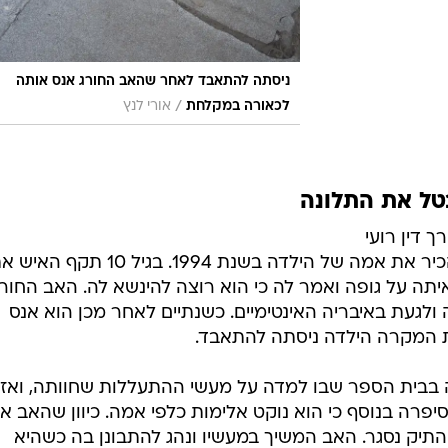
ניסתה להתאבד לאחר שהאב החורג אנס אותה
/
לכאורה במקלחת
אורי לנץ
טל את התלונה
ך דין רועי
לוס מפרקליטות מחוז מרכז, הגבר הכיר את אמה של הילדה בשנת 1994. בגיל 10 תקף 
תה על גופה ואמר לה כי הוא רוצה להינשא לה. האב החור
ולגעת באיבריה האינטימיים. כשנתיים לאחר מכן הוא אנס
 המקרה הילדה ניסתה להתאבד.
לראשונה בבית הספר שבו למדה על מעשי ההתעללות שחוותה, ואז
יפרה בנוסף כי הוא נוקט אלימות כלפי אמה. כיוון שהאב אי
התיק נסגר. האב המשיך במעשיו ונהג להתבונן בה כשהיא