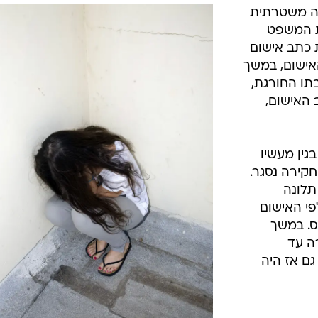
המייל האדום
חה משטרתית
ת המשפט
 כתב אישום
4. לפי כתב האישום, במשך
תו החורגת,
 כתב האישום,
ה בגין מעשיו
חקירה נסגר.
תלונה
י האישום
ס. במשך
ה עד
ם אז היה