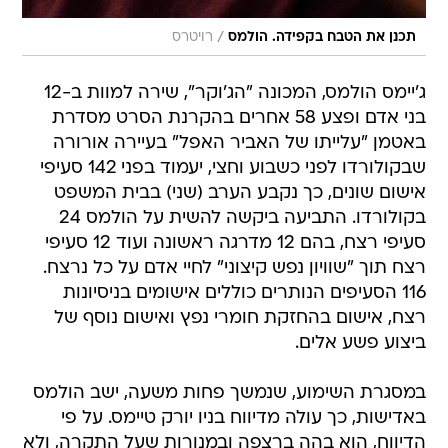
/
תכנן את הטבח בקפידה. הולמס
רויטרס
ג'יימס הולמס, המכונה "הג'וקר", שירה למוות ב-12
בני אדם ופצע 58 אחרים בהקרנת הסרט מסדרת
באטמן "עלייתו של האביר האפל" בעיירה אורורה
שבקולורדו לפני כשבוע וחצי, יעמוד בפני 142 סעיפי
אישום שונים, כך נקבע הערב (שני) בבית המשפט
בקולורדו. התביעה ביקשה להשית על הולמס 24
סעיפי רצח, בהם 12 מדרגה ראשונה ועוד 12 סעיפי
רצח תוך "שוויון נפש קיצוני" לחיי אדם על כל נרצח.
116 הסעיפים הנותרים כוללים אישומים בניסיונות
רצח, אישום בהחזקת חומרי נפץ ואישום נוסף של
ביצוע פשע אלים.
במסגרת השימוע, שנמשך פחות משעה, ישב הולמס
באדישות, כך עולה מדיווח בניו יורק טיימס. על פי
הדיווח, הוא בהה ברצפה ובמנורות שעל התקרה, ולא