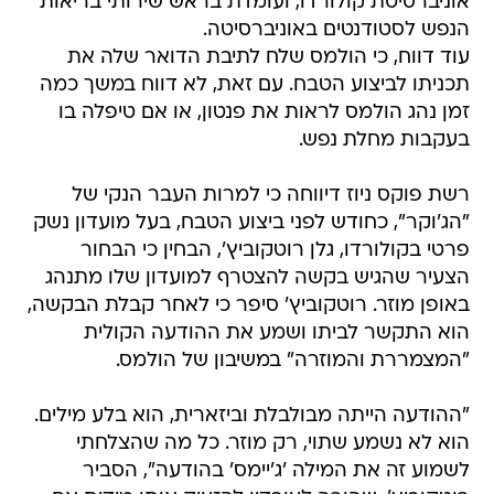
אוניברסיטת קולורדו, ועומדת בראש שירותי בריאות
הנפש לסטודנטים באוניברסיטה.
עוד דווח, כי הולמס שלח לתיבת הדואר שלה את
תכניתו לביצוע הטבח. עם זאת, לא דווח במשך כמה
זמן נהג הולמס לראות את פנטון, או אם טיפלה בו
בעקבות מחלת נפש.
רשת פוקס ניוז דיווחה כי למרות העבר הנקי של
"הג'וקר", כחודש לפני ביצוע הטבח, בעל מועדון נשק
פרטי בקולורדו, גלן רוטקוביץ', הבחין כי הבחור
הצעיר שהגיש בקשה להצטרף למועדון שלו מתנהג
באופן מוזר. רוטקוביץ' סיפר כי לאחר קבלת הבקשה,
הוא התקשר לביתו ושמע את ההודעה הקולית
"המצמררת והמוזרה" במשיבון של הולמס.
"ההודעה הייתה מבולבלת וביזארית, הוא בלע מילים.
הוא לא נשמע שתוי, רק מוזר. כל מה שהצלחתי
לשמוע זה את המילה 'ג'יימס' בהודעה", הסביר