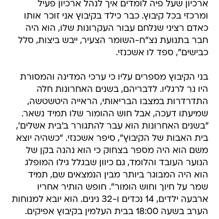
ארכיון שעל פיה לומדים איך לנהל ארכיון פעיל
ומרכזי בכל קיבוץ. כבר כילד בקיבוץ אני זוכר אותו
כאדם רציני שנלחם עבור העקרונות שלו, הוא היה
חבר בתנועת נצ"ח-השומר הצעיר, ייבש ביצות, סלל
כבישים", ספד לו אשכנזי.
בני הקיבוץ מספרים עליו כי ערכי המדינה והמסורת
היו נר לרגליו. לדבריהם, בשנים האחרונות חלה
התדרדרות במצבו הבריאותי, הראייה היטשטשה,
שמיעתו דעכה, אבל חוש ההומור שלו תמיד נשאר.
"בשנים האחרונות הוא עבר להתגורר ב'בית אשלים',
בית האבות של הקיבוץ", סיפר אשכנזי. "כשהיה יוצא
משם הוא היה מספר בצחוק כי הוא נהנה בקן של
הנוער העובד והלומד, גם כיוון שבגלל גילו המופלג
הוא היה המבוגר ביותר מבין הנמצאים שם, תמיד
שמר על חיוך וחוש הומור". חופש הותיר אחריו
ארבעה ילדים, 14 נכדים ו-32 נינים. הוא יובא למנוחות
הערב בשעה 18:00 בבית העלמין בקיבוץ אפיקים.