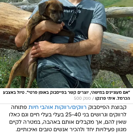
"אם מעוניינים במישהי, יוצרים קשר בפייסבוק באופן פרטי". טיול באצבע
/
הכרמל. איתי פרנקו
ספק 500
קבוצת הפייסבוק
רווקים/רווקות אוהבי חיות
פתוחה
לרווקים וגרושים בני 25-40 בעלי בעלי חיים וגם כאלו
שאין להם, אך מקבלים אותם באהבה, במטרה לקיים
מגוון פעילויות יחד ולהכיר אנשים טובים ואיכותיים.