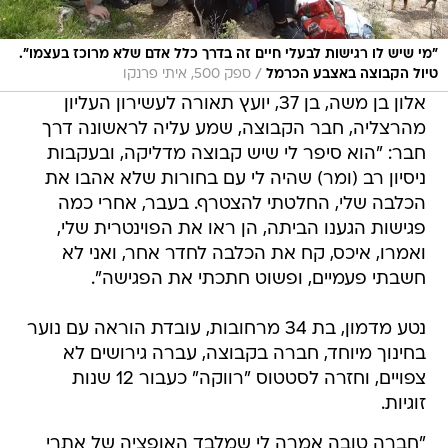
"מי שיש לו רגישות לבעלי חיים זה בדרך כלל אדם שלא מרוכז בעצמו".
/
טיול הקבוצה באצבע הכרמל
ספק 500, איתי פרנקו
אלון בן משה, בן 37, יועץ תאורה לעשירון העליון
מהרצליה, חבר הקבוצה, שמע עליה לראשונה דרך
חבר: "הוא סיפר לי שיש קבוצה מדליקה, ובעקבות
ניסיון רב (ומר) שהיה לי עם בחורות שלא אהבו את
הכלבה שלי, החלטתי להצטרף. בעבר, אחרי כמה
פגישות הגענו הביתה, הן ראו את הפוינטרית שלי,
ואמרו, איכס, קח את הכלבה לחדר אחר, ואני לא
חשבתי פעמיים, ופשוט חתכתי את הפגישה".
נטע מדמון, בת 34 מרחובות, עובדת הוראה עם נוער
בחינוך מיוחד, חברה בקבוצה, עברה גירושים לא
צפויים, וחזרה לסטטוס "רווקה" כעבור 12 שנות
זוגיות.
"חברה טובה אמרה לי שמלבד האופציה של אתרי