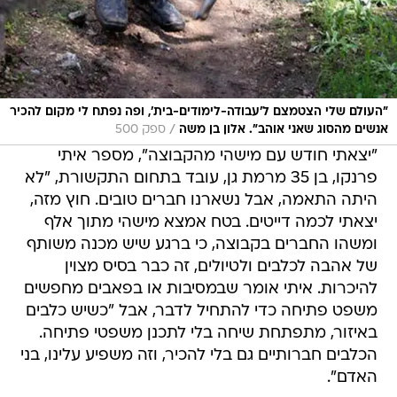
"העולם שלי הצטמצם ל'עבודה-לימודים-בית', ופה נפתח לי מקום להכיר
/
אנשים מהסוג שאני אוהב". אלון בן משה
ספק 500
"יצאתי חודש עם מישהי מהקבוצה", מספר איתי
פרנקו, בן 35 מרמת גן, עובד בתחום התקשורת, "לא
היתה התאמה, אבל נשארנו חברים טובים. חוץ מזה,
יצאתי לכמה דייטים. בטח אמצא מישהי מתוך אלף
ומשהו החברים בקבוצה, כי ברגע שיש מכנה משותף
של אהבה לכלבים ולטיולים, זה כבר בסיס מצוין
להיכרות. איתי אומר שבמסיבות או בפאבים מחפשים
משפט פתיחה כדי להתחיל לדבר, אבל "כשיש כלבים
באיזור, מתפתחת שיחה בלי לתכנן משפטי פתיחה.
הכלבים חברותיים גם בלי להכיר, וזה משפיע עלינו, בני
האדם".