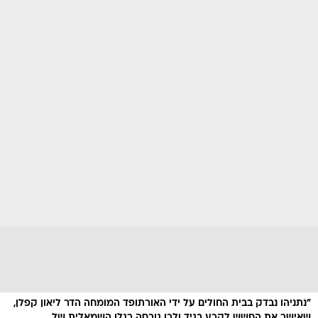
"נתניהו נבדק בבית החולים על ידי האורתופד המומחה הדר ליאון קפלן,
שאישר את החשש לקרע בגיד ולכן גובסה רגלו השמאלית של