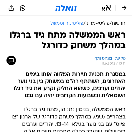
חדשות
/
פוליטי-מדיני
/
פוליטיקה וממשל
ראש הממשלה מתח גיד ברגלו
במהלך משחק כדורגל
טל שלו ופנחס וולף
11.6.2012 / 13:11
במסגרת תכנית תיירות המלווה אותו בימים
האחרונים, השתתף רה"מ במשחק בין בני נוער
יהודים וערבים, כשהוא החליק וקרע את גיד רגלו
השמאלית ובשבועות הקרובים יהיה עם גבס
ראש הממשלה, בנימין נתניהו, מתח גיד ברגלו
בצהריים (שני), במהלך משחק כדורגל של ארגון "צו
פיוס" עם בני נוער בגילאי 13-14, יהודים וערבים
בירושלים, שנערך כחלק מתכנית תיירות אליה