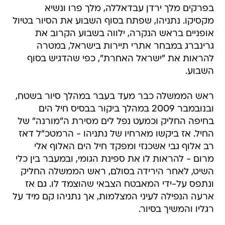
בפרקים מלך ירדן עבדאללה, מלך פרו ונשיא
מקסיקו. נתניהו, שפתח בסוף השבוע את הסיור בטיול
אופניים בראש הנקרה, ילווה בשבוע הקרוב את
גרינברג במבחר אתרי תיירות בישראל, במטרה
להראות את "ישראל האחרת", כפי שהדגיש בסוף
השבוע.
ראש הממשלה כבר מעד בעבר במהלך סיור בשטח,
ובנובמבר 2009 במהלך ביקור בבסיס חיל הים
בחיפה החליק וכמעט נפל לים מסירת ה"מורנה" של
החיל. אז ביקשו מארחיו של נתניהו - הרמטכ"ל דאז
רב אלוף גבי אשכנזי ומפקד חיל הים האלוף אלי
מרום - להראות לו את ספינת הגומי, ובמעבר בין כלי
השיט, לאחר הירידה בסולם, ראש הממשלה החליק
ונתפס על-ידי המאבטח הצבאי שהוצמד לו. גם אז
ארעה הנפילה לעיני המצלמות, אך נתניהו קם מיד על
רגליו והמשיך בסיור.