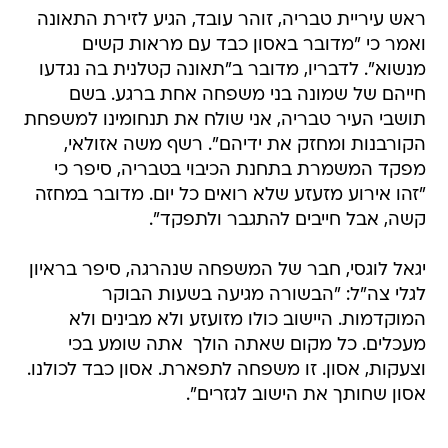
ראש עיריית טבריה, זוהר עובד, הגיע לזירת התאונה
ואמר כי "מדובר באסון כבד עם מראות קשים
מנשוא". לדבריו, מדובר ב"תאונה קטלנית בה נגדעו
חייהם של שמונה בני משפחה אחת ברגע. בשם
תושבי העיר טבריה, אני שולח את תנחומינו למשפחת
הקורבנות ומחזק את ידיהם". רשף משה אזולאי,
מפקד המשמרת בתחנת הכיבוי בטבריה, סיפר כי
"זהו אירוע מזעזע שלא רואים כל יום. מדובר במחזה
קשה, אבל חייבים להתגבר ולתפקד".
יגאל לוגסי, חבר של המשפחה שנהרגה, סיפר בראיון
לגלי צה"ל: "הבשורה מגיעה בשעות הבוקר
המוקדמות. היישוב כולו מזועזע ולא מבינים ולא
מעכלים. כל מקום שאתה הולך  אתה שומע בכי
וצעקות, אסון. זו משפחה לתפארת. אסון כבד לכולנו.
אסון שחותך את הישוב לגזרים".