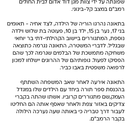
שפונתה על ידי צוות מגן דוד אדום לבית החולים
רמב"ם במצב קל-בינוני.
בתאונה נהרגו הוריה של הילדה, לצד אחיה - תאומים
בני 17, נער בן 15, ילד בן 10, פעוטה בת שלוש וילדה
נוספת, המתגוררים ביישוב הקהילתי-דתי בר יוחאי
שבגליל. לדברי המשטרה, התאונה נגרמה כתוצאה
משחיקה מתמשכת של הבלמים שגרמה לכך שהם
הפסיקו לפעול. גופותיהם של ההרוגים יישלחו למכון
לרפואה משפטית באבו כביר.
התאונה אירעה לאחר שאב המשפחה השתתף
בהכנסת ספר תורה ביחד עם הילדים שלו במגדל
העמק,שם מתגוררים קרוביו. אשתו שהתה בקברי
צדיקים באזור צפת ולאחר שאסף אותה הם החליטו
לעבור דרך טבריה כי באותה שעה נערכה הילולה
בקבר הרמב"ם.