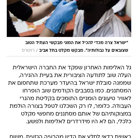
"ישראל צרה מכדי להכיל את המוני מבקשי העתיד הטוב
/
שצובאים על גבולותיה". מבקש מקלט בתל אביב
רויטרס
גל האלימות האחרון שפקד את החברה הישראלית
העלה שוב לתודעה הציבורית את בעיית ההגירה,
שממנה סובלת ישראל בהיעדר מערכת שתחסום את
המסתננים. כמו בסבבים הקודמים שוב הופרחו
לאוויר טיעונים הומניים התומכים בקליטת מהגרי
העבודה. כלומר, לו רק השכלנו לטפל בצורה הולמת
במצוקותיהם של אותם מסתננים מחפשי מקלט
כלכלי, הם לא היו מידרדרים לאלימות ולפשע.
ראשית כדאי לחלץ את הדיון מהבעיה הגזעית, משום