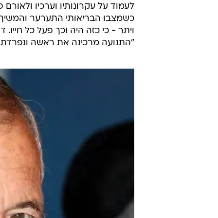
בחודשים האחרונים טופל עזרא בשל 
משתפר. עם זאת, אמש הידרדר מצבו
"גדעון שירת נאמנה את ארץ ישראל ב
המוחלטת תישאר עלומה בשל חשאיותה"
תנחומים לרעייתו ולבני משפחתו", מס
יו"ר קדימה, שאול מופז, ספד לעזרא
שנלחם כל חייו על תקומת הארץ, חבר
לעמוד על עקרונותיו וערכיו ולאורם פ
כשמצבו הבריאותי התערער והמשיך לה
ויתר - כי כזה היה וכך פעל כל חייו. 
"התנועה מרכינה את ראשה ונפרדת ב