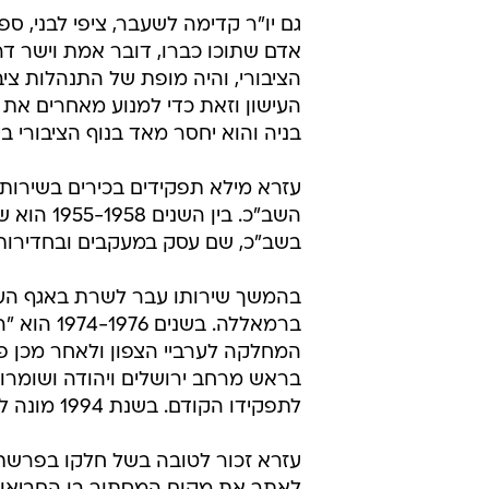
/
בשנת 2010 אובחן אצל עזרא סרטן הריאות
גם יו"ר קדימה לשעבר, ציפי לבני, ס
אדם שתוכו כברו, דובר אמת וישר דרך
הציבורי, והיה מופת של התנהלות צי
העישון וזאת כדי למנוע מאחרים את
בניה והוא יחסר מאד בנוף הציבורי ביש
בשב"כ, שם עסק במעקבים ובחדירות 