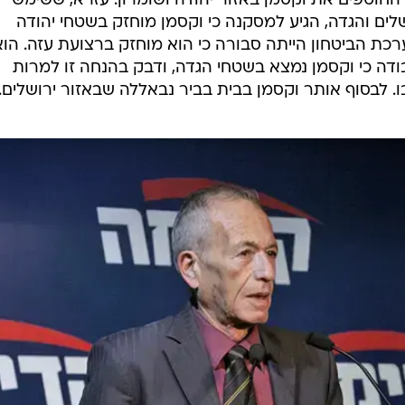
בי. לאחר מלחמת ששת הימים שימש עזרא כרכז ואחראי 
בשנים 1974-1976 הוא "הושאל" ל"מוסד" ונשלח לאירופה. לאחר שובו, מונה למנהל
קד על מרחב צפון ולבנון. בזמן האינתיפאדה הראשונה עמ
בראש מרחב ירושלים ויהודה ושומרון. בשנים 1989-1991 נשלח לתפקיד מחוץ לישראל ואז שב
עזרא זכור לטובה בשל חלקו בפרשת חטיפת החייל נחשון וקסמן בשנת 1994. הוא
חוטפים את וקסמן באזור יהודה ושומרון. עזרא, ששימש
ם והגדה, הגיע למסקנה כי וקסמן מוחזק בשטחי יהודה
כת הביטחון הייתה סבורה כי הוא מוחזק ברצועת עזה. הוא
ודה כי וקסמן נמצא בשטחי הגדה, ודבק בהנחה זו למרות
 לבסוף אותר וקסמן בבית בביר נבאללה שבאזור ירושלים.