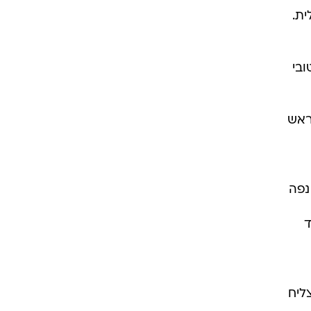
ית.
ובי
גם כסגן ראש