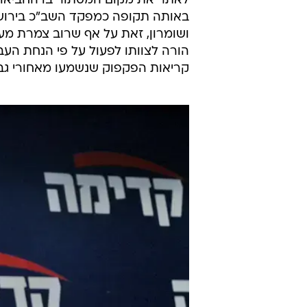
בהמשך שירותו עבר לשרת באגף הער
ברמאללה. 
המחלקה לערביי הצפון ולאחר מכן פי
לתפקידו הקודם. בשנת 1994 מונה לסגן ראש השב"כ.
לאתר את מקום המסתור בו החביאו ה
באותה תקופה כמפקד השב"כ בירושלי
ושומרון, זאת על אף שרוב צמרת מער
הורה לצוותו לפעול על פי הנחת העב
קריאות הפקפוק שנשמעו מאחורי גבו.