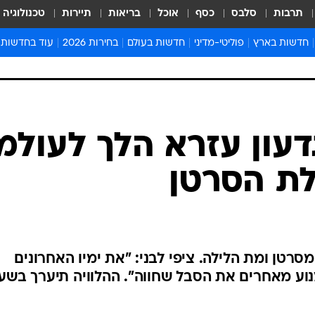
תרבות
סלבס
כסף
אוכל
בריאות
תיירות
טכנולוגיה
חדשות בארץ
פוליטי-מדיני
חדשות בעולם
בחירות 2026
עוד בחדשות
אירועים בארץ
פוליטיקה וממשל
המזרח התיכון
דעות ופרשנויו
חדשות פלילים ומשפט
יחסי חוץ
אירופה
סרי ושלזינגר
חינוך
אמריקה
פרויקטים מיוח
ישראלים בחו"ל
אסיה והפסיפיק
אסור לפספס
בריאות
אפריקה
מדע וסביבה
חברה ורווחה
הנחיות פיקוד 
ארכיון מדורים
זמני כניסת ש
לוח חופשות וח
לוח שנה
חדשות יהדות
עון עזרא הלך לעולמ
חדשות המשפ