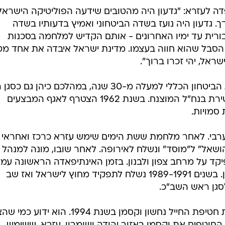
שרון בוקוב
פדה לעזרא: "גדעון היה מהטובים שידעה הפוליטיקה הישראל
. גדעון היה נועז בשדה הביטחוני ואמיץ בדעותיו בשדה
בורית עד ימיו האחרונים - אותם הקדיש למלחמה בסכנות
 הסבל שהוא חווה בעצמו. מדינת ישראל איבדה את אחד מט
ראל, יהי זכרו ברוך".
עזרא מילא תפקידים בכירים בשירות הביטחון הכללי למעלה מ-30 שנה, במהלכם כיהן 
השב"כ. בין השנים 1955-1958 הוא שירת בנח"ל המוצנח. בשנת 1962 הצטרף לאגף המבצעים
סמויות.