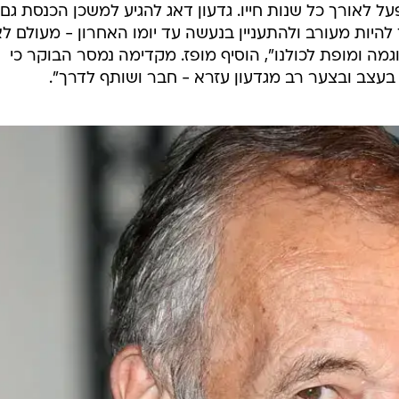
מחלתו ולפני מספר שבועות שב לביתו ונראה היה שמצבו 
 שוב.
משך כל חייו. תרומתו לביטחון המדינה הייתה גדולה וברוב
, אמר ראש הממשלה, בנימין נתניהו, "רעייתי ואני שולח
ר נתניהו.
. "אנו נפרדים בצער רב מחבר, מלוחם אמיץ, איש ארץ ישרא
 אמת ושותף לדרך ולעשייה", אמר מופז. "גדעון ידע תמיד
על לאורך כל שנות חייו. גדעון דאג להגיע למשכן הכנסת גם
יות מעורב ולהתעניין בנעשה עד יומו האחרון - מעולם ל
דוגמה ומופת לכולנו", הוסיף מופז. מקדימה נמסר הבוקר כי
עצב ובצער רב מגדעון עזרא - חבר ושותף לדרך".