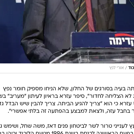
/
וד
אורי לנץ