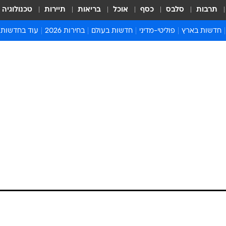
תרבות
סלבס
כסף
אוכל
בריאות
תיירות
טכנולוגיה
חדשות בארץ
פוליטי-מדיני
חדשות בעולם
בחירות 2026
עוד בחדשות
אירועים בארץ
פוליטיקה וממשל
המזרח התיכון
דעות ופרשנויו
חדשות פלילים ומשפט
יחסי חוץ
אירופה
סרי ושלזינגר
חינוך
אמריקה
פרויקטים מיוח
ישראלים בחו"ל
אסיה והפסיפיק
אסור לפספס
בריאות
אפריקה
מדע וסביבה
חברה ורווחה
הנחיות פיקוד 
ארכיון מדורים
זמני כניסת ש
לוח חופשות וח
לוח שנה
חדשות יהדות
חדשות המשפ