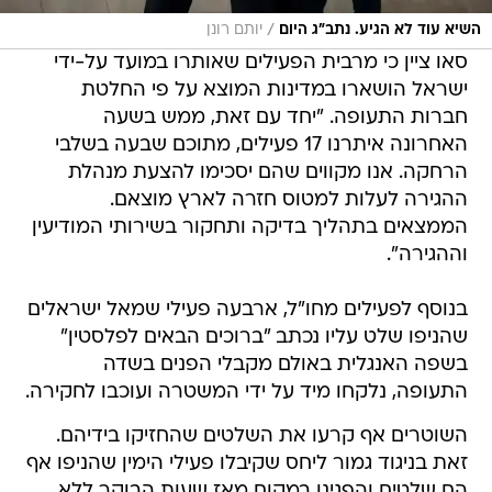
/
השיא עוד לא הגיע. נתב"ג היום
יותם רונן
סאו ציין כי מרבית הפעילים שאותרו במועד על-ידי
ישראל הושארו במדינות המוצא על פי החלטת
חברות התעופה. "יחד עם זאת, ממש בשעה
האחרונה איתרנו 17 פעילים, מתוכם שבעה בשלבי
הרחקה. אנו מקווים שהם יסכימו להצעת מנהלת
ההגירה לעלות למטוס חזרה לארץ מוצאם.
הממצאים בתהליך בדיקה ותחקור בשירותי המודיעין
וההגירה".
בנוסף לפעילים מחו"ל, ארבעה פעילי שמאל ישראלים
שהניפו שלט עליו נכתב "ברוכים הבאים לפלסטין"
בשפה האנגלית באולם מקבלי הפנים בשדה
התעופה, נלקחו מיד על ידי המשטרה ועוכבו לחקירה.
השוטרים אף קרעו את השלטים שהחזיקו בידיהם.
זאת בניגוד גמור ליחס שקיבלו פעילי הימין שהניפו אף
הם שלטים והפגינו במקום מאז שעות הבוקר ללא