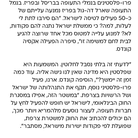
פרו-פלסטינים בנמלי התעופה בבריסל ובפריז. בנמל
התעופה שארל דה-גול בפריז נמנעה עלייתם של
כ-50 פעילים לטיסה לישראל. "הם סירבו לתת לי
לעלות, למה? כי ממשלת ישראל נתנה להם פקודות,
לא? למנוע עלייה למטוס מכל אחד שרוצה להגיע
לבית לחם למשימה זו", סיפרה הפעילה אקסיה
קונדס.
"לדעתי זה בלתי נסבל לחלוטין. המשמעות היא
שפלסטין היא מדינה שאין לנו גישה אליה. עוד כמה
זמן זה יימשך?", הוסיפה קונדס. ארנו, פעיל
פרו-פלסטיני נוסף, תקף את התנהלותה של ישראל
ושל הרשויות בצרפת. "במשטר הזה, אפילו במסגרת
החוק הבינלאומי, לישראל יש חופש להפעיל לחץ על
חברות תעופה, לעצור נוסעים מלהמריא ויותר מכך,
הם יכולים להכתיב את החוק למשטרת צרפת,
שפועלת לפי פקודות ישירות מישראל, מסתבר".