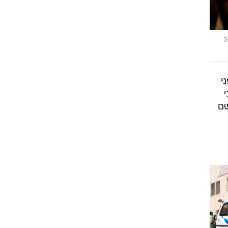
S
י
שם