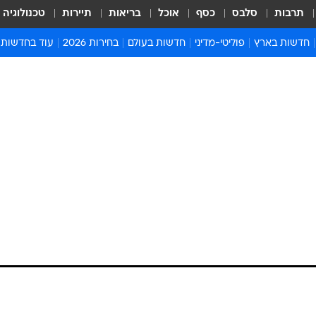
תרבות
סלבס
כסף
אוכל
בריאות
תיירות
טכנולוגיה
חדשות בארץ
פוליטי-מדיני
חדשות בעולם
בחירות 2026
עוד בחדשות
אירועים בארץ
פוליטיקה וממשל
המזרח התיכון
דעות ופרשנויו
חדשות פלילים ומשפט
יחסי חוץ
אירופה
סרי ושלזינגר
חינוך
אמריקה
פרויקטים מיוח
ישראלים בחו"ל
אסיה והפסיפיק
אסור לפספס
בריאות
אפריקה
מדע וסביבה
חברה ורווחה
הנחיות פיקוד 
ארכיון מדורים
זמני כניסת ש
לוח חופשות וח
לוח שנה
חדשות יהדות
חדשות המשפ