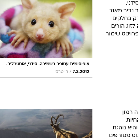
דני,
 נדיר מאוד
רק בחלקים
לזוג הורים
רויקט שימור
אופוסומית עטופה בשמיכה. סידני, אוסטרליה.
/
7.3.2012
רויטרס
 רמון
חיות
והיא נוהגת
וס מטורפים