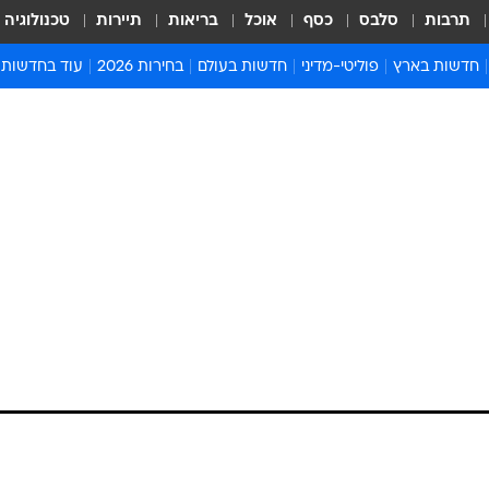
תרבות
סלבס
כסף
אוכל
בריאות
תיירות
טכנולוגיה
חדשות בארץ
פוליטי-מדיני
חדשות בעולם
בחירות 2026
עוד בחדשות
אירועים בארץ
פוליטיקה וממשל
המזרח התיכון
דעות ופרשנויו
חדשות פלילים ומשפט
יחסי חוץ
אירופה
סרי ושלזינגר
חינוך
אמריקה
פרויקטים מיוח
ישראלים בחו"ל
אסיה והפסיפיק
אסור לפספס
בריאות
אפריקה
מדע וסביבה
חברה ורווחה
הנחיות פיקוד 
ארכיון מדורים
זמני כניסת ש
לוח חופשות וח
לוח שנה
חדשות יהדות
חדשות המשפ