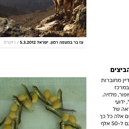
/
עז בר במצפה רמון. ישראל 5.3.2012
רויטרס
ביצים
יין מחוברות
במרכז
ור, מלזיה.
 ידועי
ראה של
ם אלה כל כך
גבוה, עד שמחירו של דג יכול לטפס גם ל-50 אלף