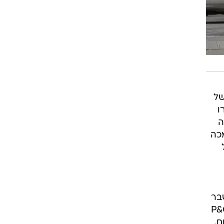
מכה
בר
עות הארגנטינאית דיווחה כי ספינה נוספת, "אדוניה", השייכת ל-P&O
ם.
כל