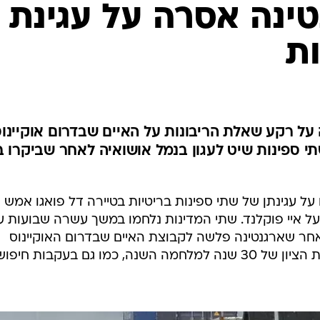
המייל האדום
על עגינתן של שתי ספינות בריטיות בטיירה דל פואגו אמש
ל איי פוקלנד. שתי המדינות נלחמו במשך עשרה שבועות ע
 החל מאפריל ועד יוני 1982, לאחר שארגנטינה פלשה לקבוצת האיים שבדרום האוקיינוס
האטלנטי. המתיחות התגברה בעקבות הציון של 30 שנה למלחמה השנה, כמו גם בעקבות חיפו