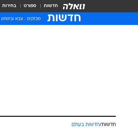
חדשות
ספורט
בחירות
חדשות
מבזקים
צבא וביטחון
חדשות
/
חדשות בעולם
פוקלנד: ארגנ
ספינות בריטי
רויטרס
28.2.2012 / 3:46
המתיחות בין שתי המדינות עולה
האטלנטי. ארגנטינה אסרה על שת
המריבה