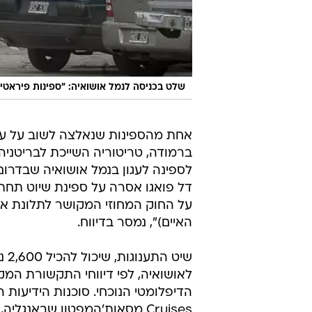
דל פואגו אסרה על ספינת שיוט תחת
על החוק המחוזי המקושר לתלונת ארג
האיים)", נמסר בדיווח.
שי
לאושואיה, לפי דיווחי התקשורת המק
Cruises מסאות'המפטון שבאנג
על פי הדיווחים, האוניה ביקרה אף הי
"זהו אקט סימבולי, ארגנטינה מתגרה 
לטינו-אמריקאים ביוסטון, טקסס. "נ
שתשכנע את הבריטים לדון בריבונות ה
כך מהר על האפשרות לשאוב נפט מאי
הנסיך וויליאם ביקר באי כח
נשיאת ארגנטינה, כריסטינה פרננדז, 