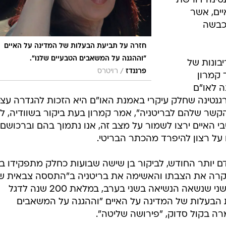
קדם יותר החודש, לביקור בן שישה שבועות כחלק מתפקידו ב
ביקרה את הצבתו והאשימה את בריטניה ב"התססה צבאית ש
דרום האוקיינוס האטלנטי". בנאום רגשני שנשאה הנשיאה בשני בערב, במלאת 200 שנה לדגל
ת הבעלות של המדינה על האיים "וההגנה על המשאבים
מרה בקול סדוק, "פירושה שליטה".
הבל הבלים"
 בבריטניה"
נד?