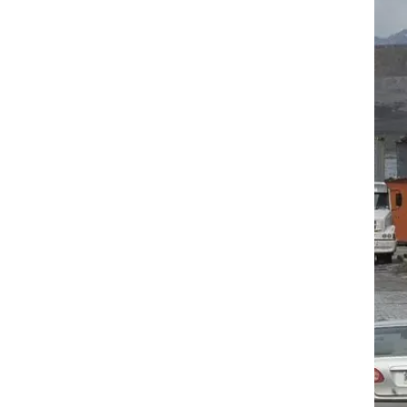
של
א אפשרו
ה