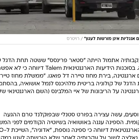
 הדגל של קולוניה בריטית מלהיכנס לנמל אושואיה, בהסת
נטינה על הריבונות של איי המלבינס (השם הארגנטינאי של
ט התענוגות, שיכול להכיל 2,600 נוסעים, עשה עצירה בפורט סטנלי שבפוקלנד טרם ההגעה
ומית. הספינה עגנה באושואיה בשיוטיה הקודמים לפני המש
הדיפלומטי הנוכחי. סוכנות הידי
ליה, נאלצה לשוב על עקבותיה לאחר שלא הורשתה לעגון במקו
א בפורט סטנלי.
בבריטניה", אמר מארק ג'ונס, פרופסור ללימודים
שיאת ארגנטינה מסמנת שהיא הולכת 'לעשות שרירים' עד
איים", אמר ג'ונס. בריטניה מצידה, לא תהיה מוכנה לוותר 
י פוקלנד.
לק מתפקידו בחיל האוויר
הודיעה