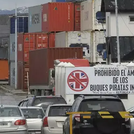
/
אנגליות אינן מורשות לעגון"
רויטרס
קבותיה אתמול הייתה "סטאר פרינסס" ששטה תחת הדגל 
ברמודה, טריטוריה השייכת לבריטניה. בסוכנות הידיעות הארגנטינאית Talem דיווחה כי ל
ארגנטינה, בירת מחוז טיירה דל פואגו. "ממשלת מחוז טייר