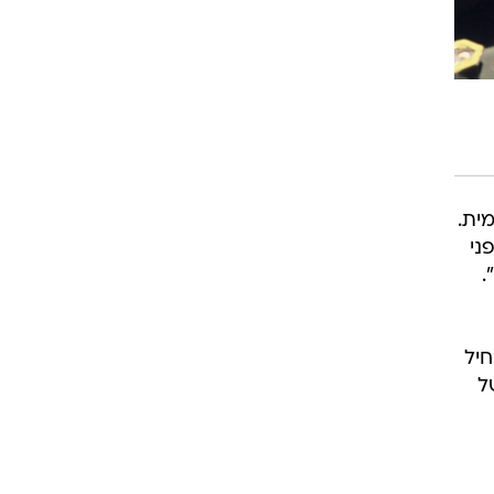
חיל
ל