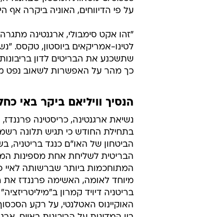
בתחילת החודש כי תגיש תלונה רשמ
הביטחון של האו"ם כנגד בריטניה, ב
הבריטית לשליחת אחת מספינות המ
המתוחכמות ביותר שברשותה לאיי פו
מיוחד לאומה, האשימה פרננדז את
בריטניה דיויד קמרון ב"מיליטריזציה"
האוקיינוס האטלנטי, על רקע הסכסוך
בין המדינות על הריבונות באיים. ארג
מבריטניה להשיב לה את השליטה באי
נקראים בארגנטינה "מלבינס", אותם
בריטניה בשנת 1833.
לונדון סירבה להתחיל בשיחות על הרי
פוקלנד וראש ממשלת בריטניה דיוויד
התייחס לכוונת ארגנטינה להגיש תלונ
בנושא. "בעת הפנייה לאו"ם, תגלה א
תושבי איי פוקלנד רוצים לשמור על 
כשבועיים. הוא הוסיף כי "כל עוד תוש