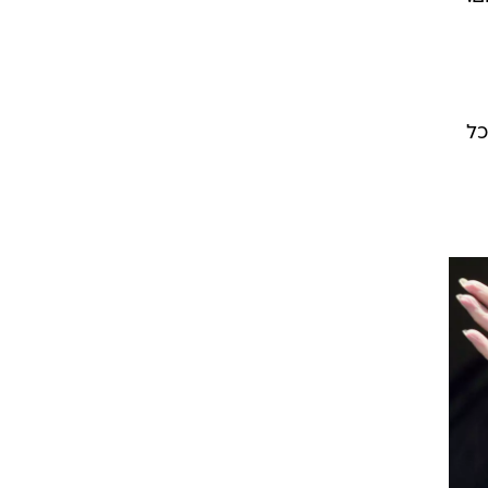
ית.
ני
.