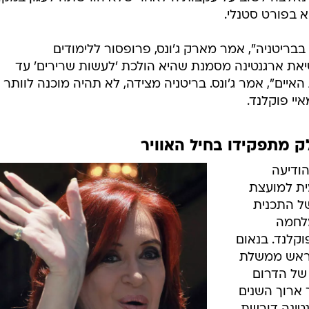
ית למועצת
של התכנית
לחמה
קלנד. בנאום
 ראש ממשלת
 של הדרום
 ארוך השנים
נטינה דורשת
ים, אשר
 כבשה
חזרה על תביעת הבעלות של המדינה על האיים
"וההגנה על המשאבים הטבעיים שלנו".
בונות של
/
פרננדז
רויטרס
 קמרון
ה לאו"ם
רגנטינה שחלק עיקרי באמנת האו"ם היא הזכות להגדרה עצמ
הקשר שלהם לבריטניה", אמר קמרון בעת ביקור בשוודיה, לפ
בי האיים ירצו לשמור על מצב זה, אנו נתמוך בהם וברכושם"