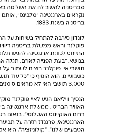
3,000 תושבי האי לא מראים סימנים על רצון להיפרד מהכתר הבריטי.
הנסיך וויליאם הגיע לאיי פוקלנד מו
האוויר הבריטי. ממשלת ארגנטינה 
הארגנטינאי, פרננדז חזרה על תביע
הטבעיים שלנו". "קולוניזציה", היא א
עוד באותו נושא:
מקורבי בגין: "הפרסום על פוקלנד - 
"בגין חימש את ארגנטינה - כדי לנקום
הנפט יצית מלחמה חדשה באיי פוקל
איי פוקלנד
ארגנטינה
בריטניה
הנסיך וויליאם
טרם התפרסמו תגובות