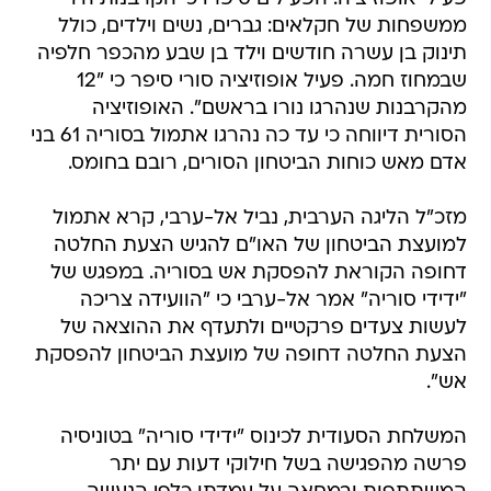
ממשפחות של חקלאים: גברים, נשים וילדים, כולל
תינוק בן עשרה חודשים וילד בן שבע מהכפר חלפיה
שבמחוז חמה. פעיל אופוזיציה סורי סיפר כי "12
מהקרבנות שנהרגו נורו בראשם". האופוזיציה
הסורית דיווחה כי עד כה נהרגו אתמול בסוריה 61 בני
אדם מאש כוחות הביטחון הסורים, רובם בחומס.
מזכ"ל הליגה הערבית, נביל אל-ערבי, קרא אתמול
למועצת הביטחון של האו"ם להגיש הצעת החלטה
דחופה הקוראת להפסקת אש בסוריה. במפגש של
"ידידי סוריה" אמר אל-ערבי כי "הוועידה צריכה
לעשות צעדים פרקטיים ולתעדף את ההוצאה של
הצעת החלטה דחופה של מועצת הביטחון להפסקת
אש".
המשלחת הסעודית לכינוס "ידידי סוריה" בטוניסיה
פרשה מהפגישה בשל חילוקי דעות עם יתר