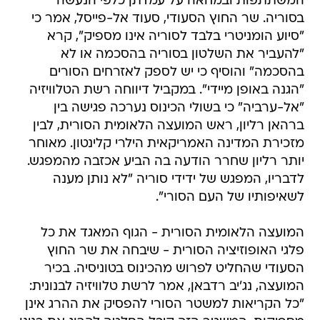
המשתתפות ובמחאה על עמדתן כלפי הנעשה
בסוריה. שר החוץ הסעודי, סעוד אל-פייסל, אמר כי
"סיוע הומניטרי בלבד לסוריה אינו מספיק", קרא
"להעביר את השלטון בסוריה בהסכמה או לא
בהסכמה" והוסיף כי יש לספק לאזרחים הסורים
"הגנה באופן מיידי". במקביל דיווחה רשת הטלוויזיה
"אל-ערביה" כי בשולי הכינוס נערכה פגישה בין
ברהאן רליון, ראש המועצה הלאומית הסורית, לבין
מזכירת המדינה האמריקאית הילרי קלינטון. מאוחר
יותר רליון שחרר הודעה בה הביע אכזבה מהמפגש.
לדבריו, המפגש של ידידי סוריה "לא נותן מענה
לשאיפותיו של העם הסורי".
המועצה הלאומית הסורית - הגוף המאגד את כל
פלגי האופוזיציה הסורית - שיבחה את שר החוץ
הסעודי שהחליט לפרוש מהכינוס בטוניסיה. בכיר
המועצה, נג'יב רדבאן, אמר לרשת טלוויזיה לבנונית:
"כל הקריאות למשטר הסורי להפסיק את ההרג אינן