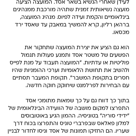
לעידן שאחרי הנשיא בשאר אסד. המועצה הציעה
מועצה נשיאותית זמנית שתהיה מורכבת ממנהיגים
בינלאומיים והקמת ועידה לפיוס. מנהיג המועצה,
ברהאן רליון, קרא להמשיך במאבק עד שאסד ירד
מכסאו.
הוא גם הציע את יצירת המועצה שתחקור את
הפשעים של משטר אסד ותמנע פעולות תגמול
פוליטיות או עדתיות. "המועצה תעבוד על מנת לפייס
ולהשיב את תחושת הלאומיות וערכי ההומניות שהיו
חסרים בתקופת המשבר". תקופת המעבר תסתיים
עם הבחירות לפרלמנט שיחוקק חוקה חדשה.
בתוך כך דווח גם על כך שמאות מתומכי אסד
התפרצו למקום מושבה של הוועידה הבינלאומית של
"ידידי סוריה" בטוניסיה. ההמון הגיע באוטובוסים
למלון פאלאס שבפרברי טוניס והתפרצו בכוח דרך
שעריו. הם החזיקו תמונות של אסד וניסו לחדור לבניין