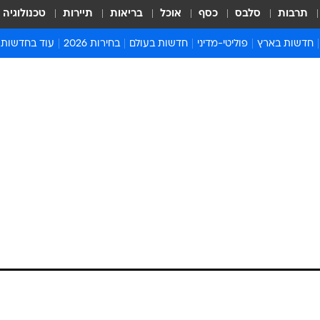
תרבות
סלבס
כסף
אוכל
בריאות
תיירות
טכנולוגיה
חדשות בארץ
פוליטי-מדיני
חדשות בעולם
בחירות 2026
עוד בחדשות
אירועים בארץ
פוליטיקה וממשל
המזרח התיכון
דעות ופרשנויו
חדשות פלילים ומשפט
יחסי חוץ
אירופה
סרי ושלזינגר
חינוך
אמריקה
פרויקטים מיוח
ישראלים בחו"ל
אסיה והפסיפיק
אסור לפספס
בריאות
אפריקה
מדע וסביבה
חברה ורווחה
הנחיות פיקוד 
ארכיון מדורים
זמני כניסת ש
לוח חופשות וח
לוח שנה
חדשות יהדות
חדשות המשפ