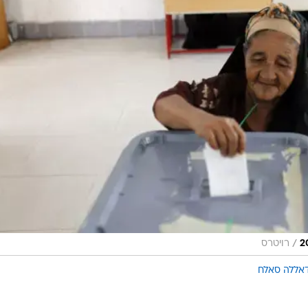
/
רויטרס
דאללה סאלח