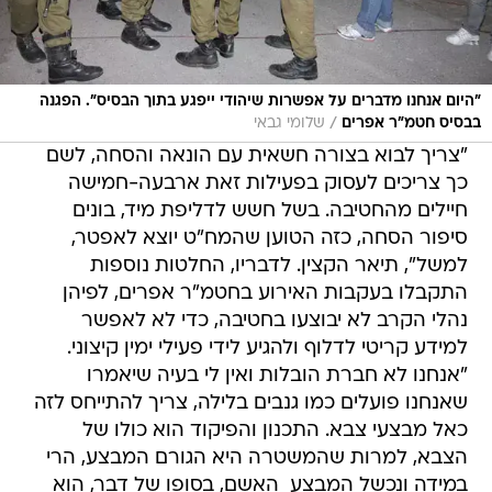
"היום אנחנו מדברים על אפשרות שיהודי ייפגע בתוך הבסיס". הפגנה
/
בבסיס חטמ"ר אפרים
שלומי גבאי
"צריך לבוא בצורה חשאית עם הונאה והסחה, לשם
כך צריכים לעסוק בפעילות זאת ארבעה-חמישה
חיילים מהחטיבה. בשל חשש לדליפת מיד, בונים
סיפור הסחה, כזה הטוען שהמח"ט יוצא לאפטר,
למשל", תיאר הקצין. לדבריו, החלטות נוספות
התקבלו בעקבות האירוע בחטמ"ר אפרים, לפיהן
נהלי הקרב לא יבוצעו בחטיבה, כדי לא לאפשר
למידע קריטי לדלוף ולהגיע לידי פעילי ימין קיצוני.
"אנחנו לא חברת הובלות ואין לי בעיה שיאמרו
שאנחנו פועלים כמו גנבים בלילה, צריך להתייחס לזה
כאל מבצעי צבא. התכנון והפיקוד הוא כולו של
הצבא, למרות שהמשטרה היא הגורם המבצע, הרי
במידה ונכשל המבצע  האשם, בסופו של דבר, הוא