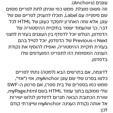
עוגנים (Anchors).
וזה פשוט מוצלח. ממש כפי שניתן לתת לפריים מסוים
שם סימנייה עם Label, תוכלו להעניק לפריים שם של
עוגן. אלא שזה האחרון יתפקד כעוגן של HTML לכל
דבר, כך שהעמוד ישמר בתיקיית ההיסטוריה של
הדפדפן, הגולש יוכל לדפדף בין העוגנים בעזרת לחצני
Next ו-Previous של הדפדפן, יוכל לטייל בהם
בעזרת תיקיית ההיסטוריה, ואפילו להוסיף את נקודת
העגינה המסוימת הזו לתפריט המועדפים שלו
בדפדפן.
לדוגמה, אם בתרשים הבא (למטה) נתתי לפריים
כלשו בסרט שלי שם עוגן myAnchor, אזי ("אזי",
ממש כמו בספרים של בית ספר), אם סרטון ה-SWF
שלי ממוקם בתוך עמוד HTML בשם myPage.html,
שורת הכתובת הבאה תגרום לדפדפן לגלוש ישירות
אל אותה נקודת העגינה myAnchor שייצרתי קודם
לכן: