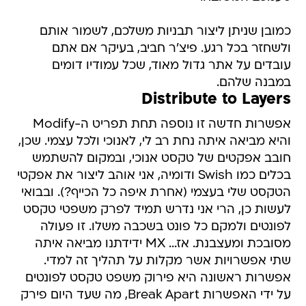
כמובן שניתן ליצור תבניות משלכם, לשמור אותם
ולשחזר בכל רגע. פיצ'ר חביב, בעיקר אם אתם
עובדים על אתר גדול מאוד, שכל עמודיו דומים
במבנה שלהם.
Distribute to Layers
אפשרות חדשה זו נוספה תחת תפריט ה-Modify
והיא מביאה איתה נחת רב לי, לאנוכי ולכל עצמי. שכן,
חובב אפקטים של טקסט אנוכי, ובמקום להשתמש
בכלים כמו Swish ודומיה, אני אוהב ליצור את אפקטי
הטקסט שלי בעצמי (אחרת איפה כל הכייף?). ובבואי
לעשות כן, הרי אני נדרש תמיד לפרק משפטי טקסט
לפונטים ולמקם כל פונט בשכבה משלו. זו פעולה
מסובכת ומעצבנת. אז... MX ידידתנו מביאה איתה
שתי אפשרויות אשר מקלות על תהליך זה למדי.
אפשרות ראשונה היא פירוק משפט טקסט לפונטים
על ידי האפשרות Break Apart, מה שעד היום פירק