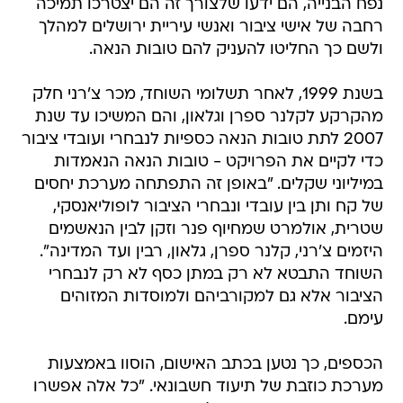
נפח הבנייה, הם ידעו שלצורך זה הם יצטרכו תמיכה
רחבה של אישי ציבור ואנשי עיריית ירושלים למהלך
ולשם כך החליטו להעניק להם טובות הנאה.
בשנת 1999, לאחר תשלומי השוחד, מכר צ'רני חלק
מהקרקע לקלנר ספרן וגלאון, והם המשיכו עד שנת
2007 לתת טובות הנאה כספיות לנבחרי ועובדי ציבור
כדי לקיים את הפרויקט - טובות הנאה הנאמדות
במיליוני שקלים. "באופן זה התפתחה מערכת יחסים
של קח ותן בין עובדי ונבחרי הציבור לופוליאנסקי,
שטרית, אולמרט שמחיוף פנר וזקן לבין הנאשמים
היזמים צ'רני, קלנר ספרן, גלאון, רבין ועד המדינה".
השוחד התבטא לא רק במתן כסף לא רק לנבחרי
הציבור אלא גם למקורביהם ולמוסדות המזוהים
עימם.
הכספים, כך נטען בכתב האישום, הוסוו באמצעות
מערכת כוזבת של תיעוד חשבונאי. "כל אלה אפשרו