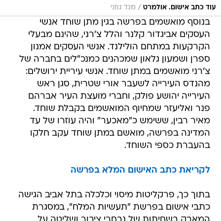
/
עוד כתב אישום. אולמרט
מגד גוזני
בנוסף מואשמים בפרשה בגין מתן שוחד אנשי
העסקים אביגדור קלנר והלל צ'רני, שהינם מבעלי
הקרקעות במתחם הולילנד. אנשי העסקים אמנון
ספרן ושמעון גלאון שמכהנים כמנכ"לים בחברה של
צ'רני מואשמים במתן שוחד. אנשי עיריית ירושלים:
מהנדס העירייה לשעבר אורי שטרית, סגן ראש
העירייה יהושע פולק, וחברי מועצת העיר אברהם
פנר ואליעזר שמחיוף המואשמים בקבלת שוחד.
מאיר רבין, ששימש כ"מאכער" והיה עוזרו של עד
המדינה בפרשה, מואשם במתן שוחד עקב חלקו
בהעברת כספי השוחד.
לקריאת כתב האישום המלא בפרשה
בתוך כך, פרקליטות מיסוי וכלכלה בתל אביב הגישה
כתבי אישום בפרשת "תעשיות המלח", במסגרת
המאבק בשחיתות של נבחרי ציבור ושליטה על