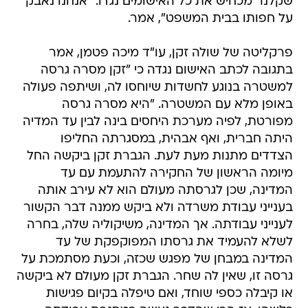
שקלנר מכחיש את כל האישומים נגדו. "אנחנו נאבק
על חפותו בבית המשפט", אמר.
פרקליטה של שולה זקן, עו"ד מיכה פטמן, אמר
בתגובה לכתב האישום נגדה כי "זקן מסרה גרסה
למשטרה בנוגע לחשדות שיוחסו לה, ושיתפה פעולה
באופן מלא עם המשטרה. "היא מסרה גרסה
מפורטת, לפיה מערכת היחסים בינה לבין עד המדיה
היתה חברית, ואף אבהית, במסגרתה החליפו
הצדדים מתנות מעת לעת. הגברת זקן ביקשה החל
מיומה הראשון של החקירה להתעמת עם עד
המדינה, שכן לגרסתה מעולם הוא לא עירב אותה
בענייני עבודת משרדה ולא ביקש ממנה דבר הקשור
לענייני עבודתה. אך המדינה, משיקוליה שלה, בחרה
לשלא להעמיד את גרסתו המפוקפקת של עד
המדינה במבחן של מפגש שכזה, וכעת מסתמכת על
גרסה זו, שאין לה שחר. הגברת זקן מעולם לא ביקשה
או קיבלה כספי שוחד, ואם טיפלה בקיום פגישות