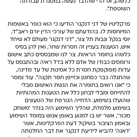
כלשהן, אז הרי שהדבר נעשה במסגרת עבודתה
השוטפת".
פרקליטיו של דני דנקנר הודיעו כי הוא כופר באשמות
המיוחסות לו. בהודעתם של עורכי הדין יורם ראב"ד,
יוסי בנקל ונבות תל צור, "דני דנקנר מעולם לא שיחד
איש, הטענות בעניין זה חסרות שחר, ואין להן בסיס
כלשהו בחומר הראיות. צר לנו שמבססים כתב אישום
ורומסים כבודו של אדם ללא בדל ראיה ובהתבסס על
עדות מפוקפקת חסרת כל אמינות של עד מדינה,
שהתגלה כבר כסחטן וכזייפן חסר תקנה". עוד נמסר
כי "אנו רואים בחומרה את הגשת האישום מבלי
להתייחס ומבלי לבחון כלל את הטענות המהותיות
שהועלו בשימוע. הדחייה הגורפת של הטעונים
בשימוע מלמדת, שהליך השימוע היה בגדר 'משחק
מכור', אשר יש בו לפגוע באופן אנוש במוסד השימוע
ובאמון הציבור בשיקול דעת הפרקליטות, אשר
'דאגה' להביא לידיעת דנקנר את דבר החלטתה