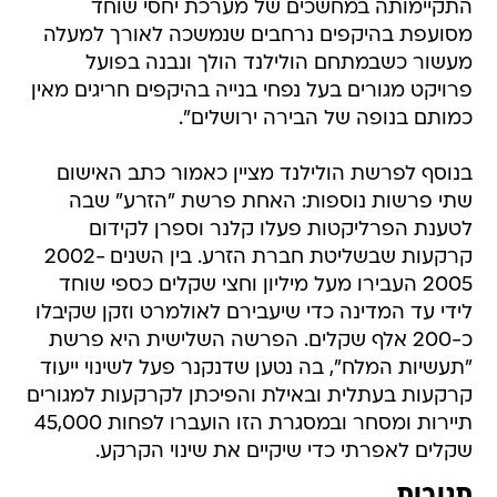
התקיימותה במחשכים של מערכת יחסי שוחד
מסועפת בהיקפים נרחבים שנמשכה לאורך למעלה
מעשור כשבמתחם הולילנד הולך ונבנה בפועל
פרויקט מגורים בעל נפחי בנייה בהיקפים חריגים מאין
כמותם בנופה של הבירה ירושלים".
בנוסף לפרשת הולילנד מציין כאמור כתב האישום
שתי פרשות נוספות: האחת פרשת "הזרע" שבה
לטענת הפרליקטות פעלו קלנר וספרן לקידום
קרקעות שבשליטת חברת הזרע. בין השנים 2002-
2005 העבירו מעל מיליון וחצי שקלים כספי שוחד
לידי עד המדינה כדי שיעבירם לאולמרט וזקן שקיבלו
כ-200 אלף שקלים. הפרשה השלישית היא פרשת
"תעשיות המלח", בה נטען שדנקנר פעל לשינוי ייעוד
קרקעות בעתלית ובאילת והפיכתן לקרקעות למגורים
תיירות ומסחר ובמסגרת הזו הועברו לפחות 45,000
שקלים לאפרתי כדי שיקיים את שינוי הקרקע.
תגובות