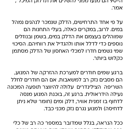
ה-90 הם מנעו ממני להשלים את תדלוק המיכל",
אמר.
על פי אחד התרחישים, הדלק שנמכר לנהגים נמהל
במים. לרוב, במקרים כאלה, בעלי התחנות הם
שמוהלים בעצמם את הדלק במים, בשמן ובנוזלים
נוספים כדי לדלל אותו ולהגדיל את רווחיהם. הסיכוי
שמי גשמים חדרו למכלי האחסון של הדלק מסתמן
כקלוש ביותר.
ברגע שמים חודרים למערכת ההזרקה של המנוע,
הם מסבים נזק רב למשאבות. אם הם חודרים לחלל
השריפה  הצילינדרים  עלולה להיווצר תופעה המכונה
נעילה הידראולית. ברגע זה, בוכנת המנוע מנסה
לדחוף בו זמנית אוויר, דלק ומים (חומר שלא ניתן
לדחיסה) ולמנוע נגרם נזק מכני כבד.
ככל הנראה, בגלל שמדובר במספר כה רב של כלי