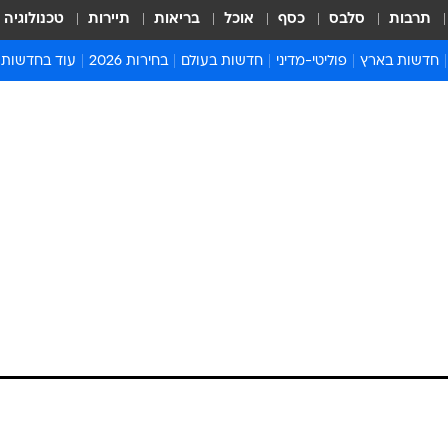
תרבות
סלבס
כסף
אוכל
בריאות
תיירות
טכנולוגיה
חדשות בארץ
פוליטי-מדיני
חדשות בעולם
בחירות 2026
עוד בחדשות
אירועים בארץ
פוליטיקה וממשל
המזרח התיכון
דעות ופרשנויו
חדשות פלילים ומשפט
יחסי חוץ
אירופה
סרי ושלזינגר
חינוך
אמריקה
פרויקטים מיוח
ישראלים בחו"ל
אסיה והפסיפיק
אסור לפספס
בריאות
אפריקה
מדע וסביבה
חברה ורווחה
הנחיות פיקוד 
ארכיון מדורים
זמני כניסת ש
לוח חופשות וח
לוח שנה
חדשות יהדות
חדשות המשפ