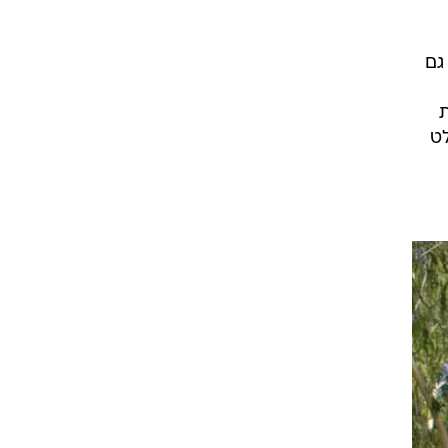
גם
ת
לט