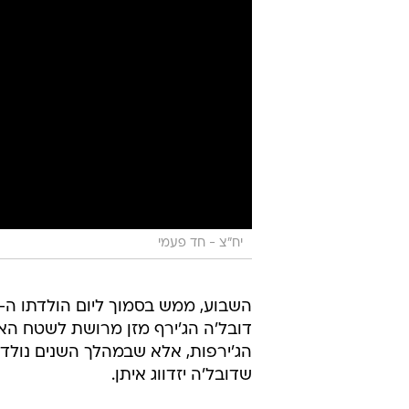
יח"צ - חד פעמי
דובל'ה הג'ירף מזן מרושת לשטח הא
הג'ירפות, אלא שבמהלך השנים נולדו 
שדובל'ה יזדווג איתן.