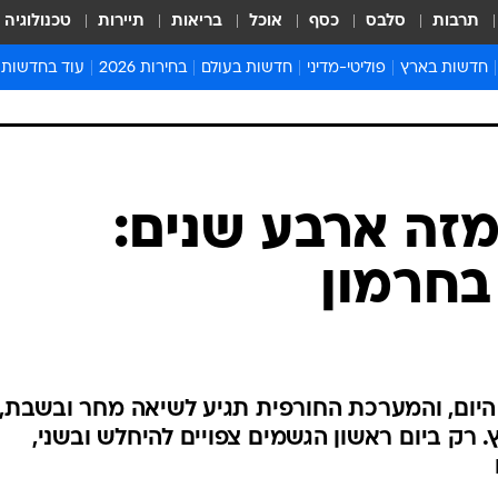
תרבות
סלבס
כסף
אוכל
בריאות
תיירות
טכנולוגיה
חדשות בארץ
פוליטי-מדיני
חדשות בעולם
בחירות 2026
עוד בחדשות
אירועים בארץ
פוליטיקה וממשל
המזרח התיכון
דעות ופרשנויו
חדשות פלילים ומשפט
יחסי חוץ
אירופה
סרי ושלזינגר
חינוך
אמריקה
פרויקטים מיוח
ישראלים בחו"ל
אסיה והפסיפיק
אסור לפספס
זה ארבע שנים:
בריאות
אפריקה
מדע וסביבה
בחרמון
חברה ורווחה
הנחיות פיקוד 
ארכיון מדורים
זמני כניסת ש
לוח חופשות וח
היום, והמערכת החורפית תגיע לשיאה מחר ובשבת,
לוח שנה
רק ביום ראשון הגשמים צפויים להיחלש ובשני,
חדשות יהדות
חדשות המשפ