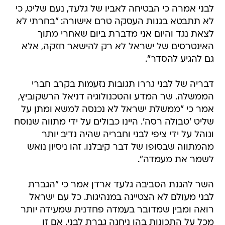
לבני אמרה כי הבטיחה לאביו של גלעד, נעם שליט, כי
לא תתבטא בגנות העסקה טרם אישורה: "בחרתי לא
לצאת נגד והיום אני מדברת ביום שאחרי מתוך
האינטרסים של ישראל לא רק להישאר חזקה, אלא
גם להגיע להסדר".
דבריה של לבני גררו תגובות נזעמות בקרב חברי
הממשלה. שר המדע והטכנולוגיה דניאל הרשקוביץ,
אמר כי "ממשלת ישראל לא נכנסה למשא ומתן על
שליט 'טבולה רסה'. היינו כבולים על ידי מתווה שנוסח
ונוהל על ידי ציפי לבני וחבריה שהיה נדיב יותר
מהמתווה שבסופו של דבר קיבלנו. זהו ניסיון נואש
לשמר את מעמדה".
השר להגנת הסביבה גלעד ארדן אמר כי "הגברת
לבני מעולם לא הצטיינה במנהיגות. כל עם ישראל
רואה ומבין שמדובר בעמדה פחדנית שמעידה יותר
מכל על התכונות בהן ניחנה גברת לבני. אם זו