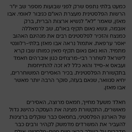
כמעט בלתי נתפס שרק לפני שבועות מספר שב יו"ר
הרשות הפלסטינית מעצרת האו"ם כגיבור לאומי. אבו
מאזן, שאמר "לא" לנשיא ארצות הברית, ברק
אובמה, ונשא נאום תקיף באו"ם, שב לרמאללה
כמנצח והזכיר לפלסטינים רבים את מנהיגם האהוב
יאסר ערפאת. אתמול נראה אבו מאזן בלתי-רלוונטי
מתמיד. הוא נאם נאום תקיף מאין כמותו שבו קרא
לישראל לשחרר רבי-מרצחים כגון איברהים חאמד
ועבאס א-סייד והוא כלל לא זכה להתייחסות
בתקשורת הפלסטינית. בכיר האסירים המשוחררים,
יחיא סנוואר, שנאם בעזה, סוקר הרבה יותר מאשר
אבו מאזן.
חאלד משעל מחייך, חמאס מרוצה, האסירים
מאושרים, התקשורת מציגה את העסקה כהישג גדול
של הארגון הפלסטיני, בחמאס כבר שוקלים ברצינות
להעביר את המשרדים מדמשק לקהיר ורבים כבר