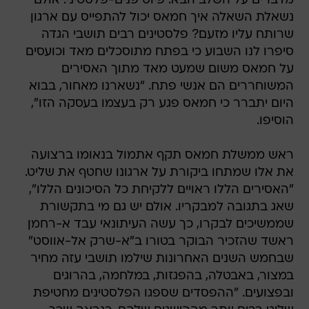
מדברים על השלב הבא: פיוס פנים-פלסטיני. אולם
נשאלת השאלה איך חמאס יכול להתפייס עם ארגון
שרותח עליו מזעם? פלסטינים רבים תושבי הגדה
סיפרו לנו השבוע כי בפתח מתוסכלים מאד וכועסים
על חמאס משום שמעט מאד מתוך האסירים
המשוחררים הם אנשי פתח. "נשארנו מאחור, בבוא
היום יתברר כי חמאס פגע רק בעצמו בעסקה הזו",
הוסיפו.
ראש ממשלת חמאס תקף אתמול בנאומו ברצועה
את אלו שמתחו ביקורת על ארגונו שחטף את שליט.
"האסירים הללו ראויים ללקיחת כל הסיכונים הללו",
שאג בתגובה למבקריו. אולם יש גם מי בתקשורת
שממשיכים לבקרו, כך עשה העיתונאי עבד א-רחמן
ראשד שהזכיר הבוקר בטורו ב"א-שרק אל-אווסט"
שבחמש השנים האחרונות שילמו תושבי עזה מחיר
במצור, באבטלה, בהפגזות, במלחמה, בהרוגים
ובפצועים. "ההפסדים שספגו הפלסטינים מחטיפת