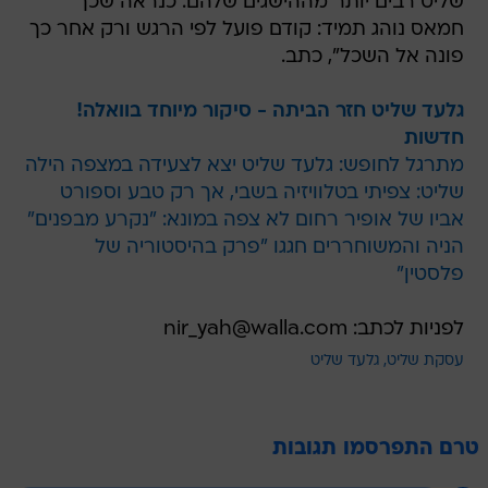
שליט רבים יותר מההישגים שלהם. כנראה שכך
חמאס נוהג תמיד: קודם פועל לפי הרגש ורק אחר כך
פונה אל השכל", כתב.
גלעד שליט חזר הביתה - סיקור מיוחד בוואלה!
חדשות
מתרגל לחופש: גלעד שליט יצא לצעידה במצפה הילה
שליט: צפיתי בטלוויזיה בשבי, אך רק טבע וספורט
אביו של אופיר רחום לא צפה במונא: "נקרע מבפנים"
הניה והמשוחררים חגגו "פרק בהיסטוריה של
פלסטין"
לפניות לכתב: nir_yah@walla.com
עסקת שליט
גלעד שליט
טרם התפרסמו תגובות