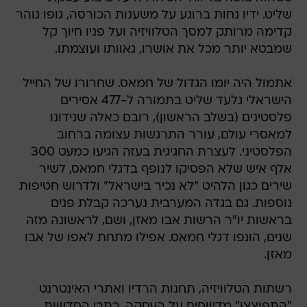
שליט. ידיו נחות ברוגע על משענות הכורסה, גופו גוהר
קדימה מרותק למסך הטלוויזיה ועל פניו חיוך קל
שמבטא יותר מכל את אושרו, גאוותו ועוצמתו.
אתמול היה יומו הגדול של חמאס. שחרורו של החייל
הישראלי גלעד שליט בתמורה ל-477 אסירים
פלסטינים (בשלב הראשון), רובם כאלה שנידונו
למאסרי עולם, עורר התרגשות עצומה ברחוב
הפלסטיני. לעצרת החגיגית בעזה הגיעו כמעט 300
אלף איש שלא הפסיקו לנופף בדגלי חמאס, לשיר
שירים כגון הלהיט "לא נכיר בישראל" ולדרוש חטיפות
נוספות. גם בגדה המערבית נערכה קבלת פנים
בראשות יו"ר הרשות אבו מאזן, ושם, לראשונה מזה
שנים, הונפו דגלי חמאס. אפילו מתחת לאפו של אבו
מאזן.
רשתות הטלוויזיה, תחנות הרדיו ואתרי האינטרנט
"התפוצצו" מדיווחים על העסקה. כתבי החדשות