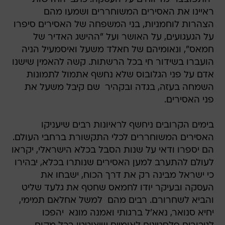
ראיינו את האסירים המשוחררים ושמעו מהם
הצהרות לוחמניות, בני המשפחה של האסירים סיפרו
על הגעגועים, על האושר ועל "ההישג האדיר של
חמאס", ונאומיהם של חאלד משעל ואיסמעיל הניה
הועברו בשידור חי בכל הרשתות. קשה להאמין שישנו
אדם על פני הגלובוס שלא נחשף אתמול לתמונות
השמחה בעזה, בגדה ובקהיר  שם קיבל משעל את
פני האסירים.
בימים הקרובים ניחשף לראיונות רבים שיעניקו
האסירים המשוחררים לכלי התקשורת ברחבי העולם.
הם יספרו ודאי על שנות הסבל בכלא הישראלי, יקראו
לעולם להתערב למען האסירים שנותרו בכלא, יבהירו
כי ישראל מבינה רק את דרך הכוח, ישבחו את
העסקה ובעיקר יודו לחמאס שחטף את גלעד שליט
והביא לשחרורם. רבים מהם  למשל אחלאם תמימי,
יחיא סנואר, נאא'ל ברגותי ואמנה מונא  יהפכו