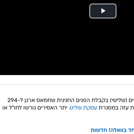
200 אלף בני אדם משתתפים בצהריים (שלישי) בקבלת הפנים החגיגית שחמאס ארגן ל-294
ת עזה במסגרת
עסקת שליט
. יתר האסירים גורשו לחו"ל או
חד בוואלה! חדשות
נה לאחר שחרורו
ונות
שליט