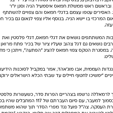
דות העממית, אבו מוג'אהד, אמר במקביל לסוכנות הידיעו
יים "ימשיכו לחטוף חיילים עד שבתי הכלא הישראלים ירוקנו
ך לרמאללה נרשמו בצהריים הפרות סדר, כשעשרות פלסטינ
החלו ליידות אבנים ולהבעיר צמיגים בסמוך למעבר, עם סיום העברתם של 117 המחבל
רת העסקה. צה"ל פועל נגד מפרי הסדר תוך שהוא משתמש
ליטו להעביר את המחבלים דרך ציר חלופי, הנקרא "רקמת
ללה  ולא דרך מעבר ביתוניא, כמתוכנן. גם האסירים שהי
ת מגורשים למצרים, ודרכה למדינות אחרות - הועברו כולם
הראשון של העברת האסירים במסגרת העסקה.