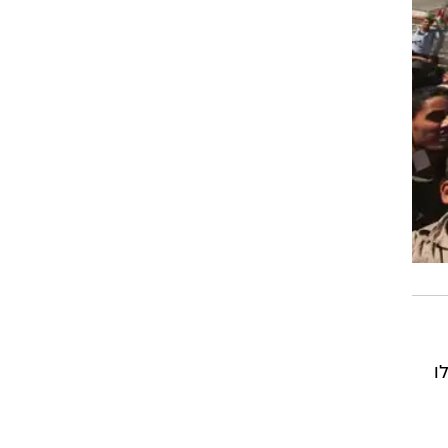
ו
חמאס
ובר