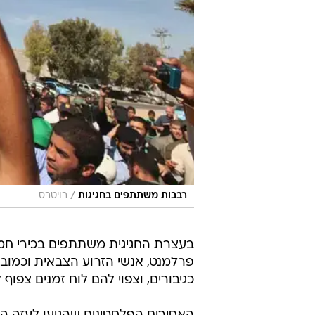
/
רבבות משתתפים בחגיגות
רויטרס
בעצרת החגיגית משתתפים בכירי חמ
פרלמנט, אנשי הזרוע הצבאית וכמוב
כגיבורים, וצפוי להם לוח זמנים צפוף
האסירים הפלסטינים שהגיעו לעזה הת
משפחותיהם ועל ידי בכירים בחמאס,
הפרלמנט מטעם חמאס, אחמד בחר. ה
בטקס קבלת הפנים החגיגי, שאת הנאום
יחיא סנוואר ששוחרר וגורש לרצועת 
החגיגה נערכת במרכז העיר עזה. רב
תמונות האסירים ששוחררו בעסקה. רב
ברגותי שלא שוחרר במסגרת העסקה. 
בסרטון וידאו שיציג את חטיפתו של ש