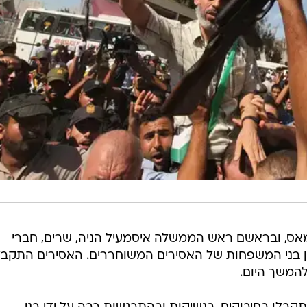
אס, ובראשם ראש הממשלה איסמעיל הניה, שרים, חברי
ן בני המשפחות של האסירים המשוחררים. האסירים התקבל
 להמשך היום.
קבלו בחיבוקים, בנשיקות ובהתרגשות רבה על ידי בני
 ובראשם ראש ממשלת חמאס איסמעיל הניה וסגן יו"ר
אסירים עטפו עצמם בדגלי חמאס והם צפויים להשתתף
 המרכזי בו יישא הניה. בנוסף אליו צפוי לנאום גם בכיר 
עזה.
בות המשתתפים נושאים את דגלי חמאס, דגלי פלסטין ואת
ים נושאים גם דגל צהוב שעליו ציור של בכיר פתח מרואן
במסגרת הטקס צפוי חמאס להציג "הפתעה", וייתכן כי מד
ליט.