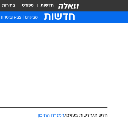
חדשות
ספורט
בחירות
חדשות
מבזקים
צבא וביטחון
חדשות
/
חדשות בעולם
/
המזרח התיכון
בכירי חמאס 
שחרור האסיר
ניר יהב
18.10.2011 / 10:56
שליט. במקביל, דובר ועדות ההת
הכלא ירוקנו מפלסטינים"