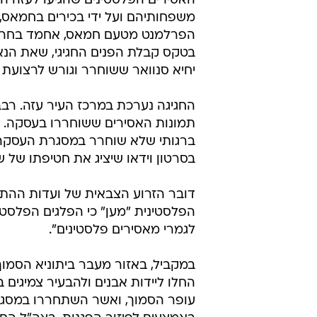
דובר הזרוע הצבאית של ועדות ההתנג
הפלסטינית "מען" כי הפלגים הפלסטינ
לגמרי מאסירים פלסטינים".
במקביל, באזור מעבר ביתוניא הסמו
עופר הסמוך, ואשר השתחררו במסג
באמצעים לפיזור הפגנות. בצה"ל הח
חיים", הישר אל מתחם המוקטעה ברמא
אמורים לעבור לרצועת עזה, או להיו
משטח ישראל, ובכך הסתיים השלב 
עסקת שליט
חמאס
רצועת עזה
טרם התפרסמו תגובות