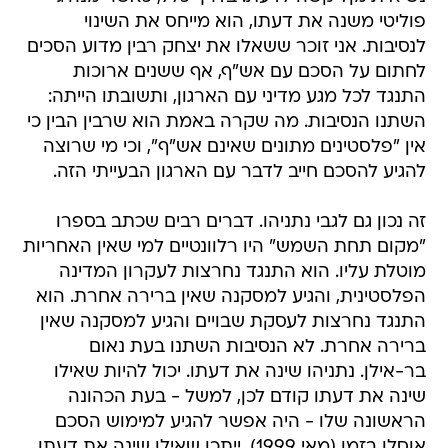
פוליטי משנה את דעתו, הוא מייחס את השינוי
לנסיבות. אני זוכר ששאלו את יצחק רבין מדוע הסכים
לחתום על הסכם עם אש"ף, אף ששנים ארוכות
התנגד לכל מגע מדיני עם הארגון, ותשובתו הייתה:
השתנו הנסיבות. מה שקרה באמת הוא שרבין הבין כי
אין "פלסטינים מתונים שאינם אש"ף", וכי מי שרוצה
להגיע להסכם חייב לדבר עם הארגון הבעייתי הזה.
זה נכון גם לגבי נתניהו. דברים רבים שכתב בספרו
"מקום תחת השמש" היו רלוונטיים למי שאין האחריות
מוטלת עליו. הוא התנגד נחרצות לעקרון המדינה
הפלסטינית, והגיע למסקנה שאין ברירה אחרת. הוא
התנגד נחרצות לעסקת שבויים והגיע למסקנה שאין
ברירה אחרת. לא הנסיבות השתנו בעת נאום
בר-אילן. נתניהו שינה את דעתו. יכול להיות שאילו
שינה את דעתו קודם לכן, למשל - בעת הכהונה
הראשונה שלו - היה אפשר להגיע למימוש הסכם
אוסלו בזמן (מאי 1999). ייתכן שאילו שינה את דעתו