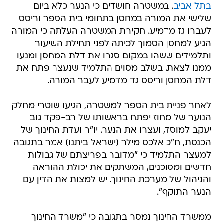
בתל אביב
. במשטרה חושדים כי הנער כלא ביום
שלישי את המורה במחסן בתחומי בית הספר וריסס
לעברו גז מדמיע. חקירת המשטרה העלתה כי המורה
הגיע למחסן הסמוך לכיתה לפני תחילת השיעור
ותלמידים ששהו במקום סגרו את דלת המחסן ומנעו
ממנו לצאת. בשלב מסוים התלמיד שנעצר פתח את
דלת המחסן וריסס גד מדמיע לעבר המורה.
לאחר פניית בית הספר למשטרה, הגיעו שוטרי מחלק
הנוער של מחוז יפתח בראשותו של רב-פקד גוב
יעקב למוסד, ועצרו את הנער. יו"ר ועדת החינוך של
הכנסת, ח"כ אלכס מילר (ישראל ביתנו) אמר בתגובה
למעצר התלמיד כי "מדובר בפריצתם של גבולות
חדשים ומסוכנים, המשתקים את יכולת ההוראה
והניהול של מערכת החינוך. יש למצות את הדין עם
הנער התוקף".
ממשרד החינוך נמסר בתגובה כי "משרד החינוך