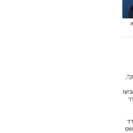
ת
",
יעו
ר
רד
 דאווט