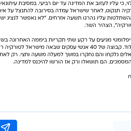
י, כי עליו לעזוב את המדינה עד יום רביעי. במסיבת עיתונאי
רקיה תנקוט, לאחר שישראל עמדה בסירובה להתנצל על אירו
שתלטות עליו נהרגו תשעה אזרחים. "לא נאפשר לנציג ישר
ורקיה", הצהיר השר.
יפלומטי מגיעים על רקע שתי תקריות ביממה האחרונה בשד
התעופה הבינלאומיים באיסטנבול ובלוד. קבוצה של 40 אנשי עסקים שבאה מישראל לטורקי
אלים נלקחו והם נחקרו במשך למעלה משעה וחצי. רק לאח
סמכים. הם תושאלו ורק אז הורשו להיכנס למדינה.