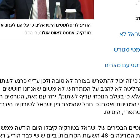
.
:
הודיע לדיפלומטים הישראלים כי עליהם לעזוב א
/
טורקיה. אחמט דאווט אולו
רויטרס
שראל לא
מטי מגורש
טגי עם מצרים
י זה יכול להתפרש בצורה לא טובה ולכן עדיף כרגע לשתוק
 החליטה לא להגיב על המתרחש, לא משום שאנחנו חוששים
לא כי בשלב הנוכחי עדיף לשתוק". יחד עם זאת, הגורמים הב
המדינות ואמרו כי חבל שהמצב בין ישראל לטורקיה הידרד
תפר", הוסיפו.
מטיים הבכירים של ישראל בטורקיה קיבלו היום הודעה ממש
החוץ באנקרה, לפיה עליהם לעזוב את המדינה ב-48 השעות הקרובות. ביום שישי כבר הודיע