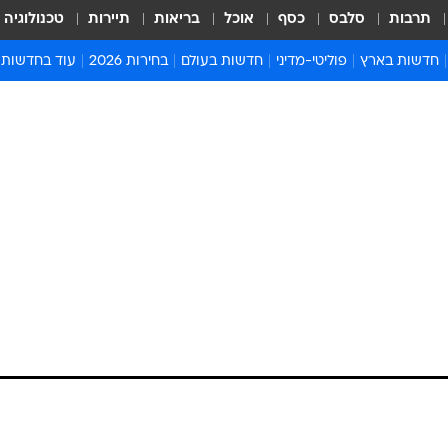
תרבות
סלבס
כסף
אוכל
בריאות
תיירות
טכנולוגיה
חדשות בארץ
פוליטי-מדיני
חדשות בעולם
בחירות 2026
עוד בחדשות
אירועים בארץ
פוליטיקה וממשל
המזרח התיכון
דעות ופרשנויו
חדשות פלילים ומשפט
יחסי חוץ
אירופה
סרי ושלזינגר
חינוך
אמריקה
פרויקטים מיוח
ישראלים בחו"ל
אסיה והפסיפיק
אסור לפספס
בריאות
אפריקה
מדע וסביבה
חברה ורווחה
הנחיות פיקוד 
ארכיון מדורים
זמני כניסת ש
לוח חופשות וח
לוח שנה
חדשות יהדות
חדשות המשפ