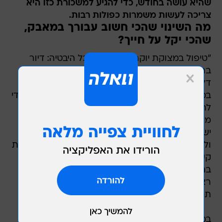
שהיא עושה בחודש, כדי להגיע למשכורת כזו היא
צריכה לעשות משמרות כפולות רבות.
מה השינוי שהכי חשוב עבורך במאבק,
שהכי יקל על חייך?
"טיפול במצוקת יוקר המחייה על כל היבטיה: דיור
בראש ובראשונה, פריפריה, מערכת הבריאות, מזון,
דלק. עזבתי את קריית שמונה כדי למצוא עבודה
במרכז. החיים בפריפריה לא פשוטים. יצאתי משם כדי
להגיע לאיזושהי נחלה ושקט  אבל גם פה אני לא
מקבלת את זה. אני רק מתעסקת בהישרדות.
יש לי ארבעה אחים, וההורים שלי לא יכולים לעזור לי
ולממן אותי. האבסורד הוא שיש לי מקצוע ואני עובדת
קשה ועדיין צריכה להיעזר באחרים. אני משלבת
בחודשים האחרונים עבודה נוספת ועובדת 14 שעות
רצוף, וגם אז לא מצליחה לסגור את החודש. בקושי.
תמיד נשאר המינוס וזה לא נגמר.
במערכת הבריאות משלמים לסייעות שכר מינימום,