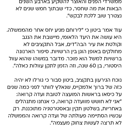
ממשרדי הפנים והאוצר להשקיע בארבע השנים
הבאות את מה שחסר, כדי שבתוך חמש שנים לא
נצטרך שוב ללכת לבקש".
עוד אמר ביטון כי "לירוחם מגיע יחס אחר מהממשלה.
היא עושה את היעד הלאומי, מיישבת את הנגב
וקולטת את עיר הבה"דים, אבל התקציבים לא
מחולקים באופן הוגן בין הרשויות. סיפור הארנונה
ברשויות למשל הוא מוכר. מדובר במשהו שהוא עוול
היסטורי, בן 60 שנה, וזה הזמן לתקן עוולות כאלה".
נוכח הגירעון בתקציב, ביטון סבור כי גורלו לא יהיה
כזה של ברוך אלמקייס, שנאלץ לוותר לפני כמה שנים
על כיסאו בראשות המועצה לטובת ועדה קרואה:
"אני לא חושש מוועדה קרואה, כי אנחנו מתנהלים
באחריות, בשלטון תקין ובאסטרטגיה מתוכננת. רק
עכשיו הסתיימה פעולתה של ועדה קרואה והממשלה
לא תרצה לעשות צחוק מעצמה".