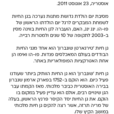
אוסטריה, 23 אוגוסט 2011.
מסיבת יום הולדת גדושת מתנות נערכה בגן החיות
לשמחת המבקרים לרגל יום הולדתו הראשון של
פו-הו. ינג ינג, האם, הועברה לגן החיות בווינה מסין
ב-2003 לתקופה של 10 שנים ולמטרות רבייה.
גן חיות 'טירגארטן שונברון' הוא אחד מגני החיות
הבודדים בעולם המאכלסים פנדות. פו-הו ואימו הן
אחת האטרקציות הפופולאריות באתר.
גן חיות 'שונברון' הוא גן החיות הוותיק ביותר שעודנו
פעיל כיום. הוא הוקם ב-1752 בפארק ארמון שנברון
בבירה האוסטרית כביבר מלכותי. מאז הקמתו עבר
הגן שינויים רבים, אולם הוא עדיין פעיל במקום בו
הוקם. את גן החיות יסד הקיסר פרנץ הראשון, בעלה
של מריה תרזה, אשר רצה להקים גן חיות מלכותי
במושב הקיץ שלו.