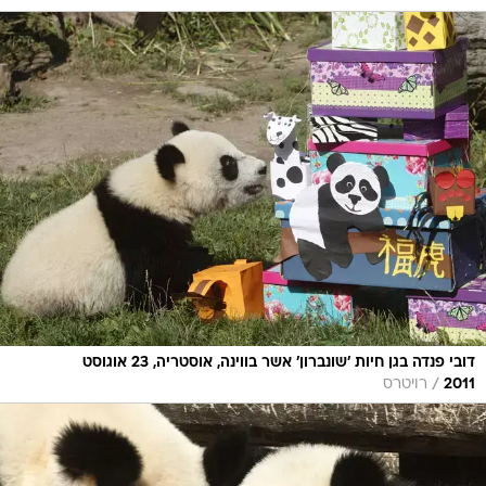
דובי פנדה בגן חיות 'שונברון' אשר בווינה, אוסטריה, 23 אוגוסט
/
2011
רויטרס