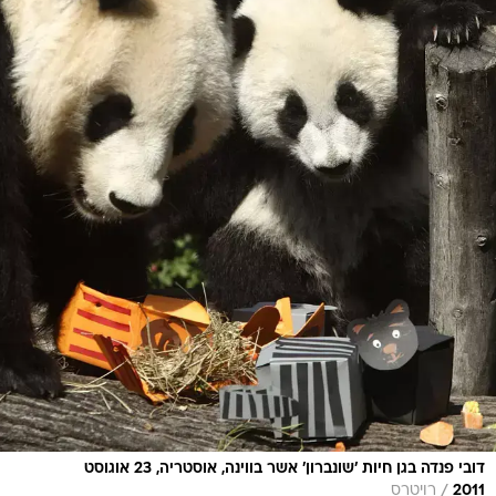
דובי פנדה בגן חיות 'שונברון' אשר בווינה, אוסטריה, 23 אוגוסט
/
2011
רויטרס