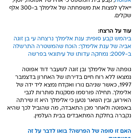
אפוטה
, קבע בית המשפט כי אחיו של אפוטה, יוסף,
ייאלץ לפצות את משפחתה של אלימלך ב-300 אלף
שקלים.
עוד על הרצח:
ביהמש קבע סופית: ענת אלימלך נרצחה עי בן זוגה
אביה של ענת אלימלך: הוכח שהמשטרה התרשלה
ב-2009: נמחקה עדותו של עיתונאי בפרשה
גופתה של אלימלך ובן זוגה לשעבר דוד אפוטה
נמצאו ללא רוח חיים בדירתו של האחרון בדצמבר
1997, כאשר שניהם נורו ואקדח נמצא ליד ידה של
אלימלך. תחילה פורסמו מסקנות סותרות לגבי
האירוע, ובין השאר נטען כי אלימלך היא זו שירתה
באפוטה ולאחר מכן התאבדה, מה שהוביל לכך שהיא
נקברה בחלקת המתאבדים בבית העלמין.
האם זו סופה של הפרשה? בואו לדבר על זה