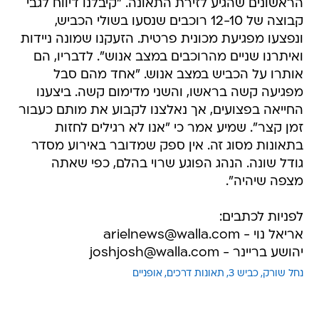
הראשונים שהגיע לזירת התאונה. "קיבלנו דיווח לגבי
קבוצה של 12-10 רוכבים שנסעו בשולי הכביש,
ונפצעו מפגיעת מכונית פרטית. הזעקנו שמונה ניידות
ואיתרנו שניים מהרוכבים במצב אנוש". לדבריו, הם
אותרו על הכביש במצב אנוש. "אחד מהם סבל
מפגיעה קשה בראשו, והשני מדימום קשה. ביצענו
החייאה בפצועים, אך נאלצנו לקבוע את מותם כעבור
זמן קצר". שמיע אמר כי "אנו לא רגילים לחזות
בתאונות מסוג זה. אין ספק שמדובר באירוע מסדר
גודל שונה. הנהג הפוגע שרוי בהלם, כפי שאתה
מצפה שיהיה".
לפניות לכתבים:
אריאל נוי - arielnews@walla.com
יהושע בריינר - joshjosh@walla.com
נחל שורק
כביש 3
תאונות דרכים
אופניים