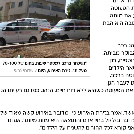
דוד אדום
ת הפעוטה
 את מותה
גובה היא הבת
הג רכב
וקר מביתה,
ספים, בגן
"נשכחה ברכב למספר שעות, בחום של 70-100
אר הילדים
/
מעלות". זירת האירוע, היום
שלומי גבאי
וטה ברכב,
ביתו לעבר הגן,
ת הפעוטה כשהיא ללא רוח חיים. הנהג, כמו גם רעייתו הגנ
אשד, אמר בזירת האירוע כי "מדובר באירוע קשה מאוד של
ר בזלזול בחיי אדם והתוצאה היא מוות מיותר. אנחנו
י קורא לכל ההורים להשגיח על הילדים".