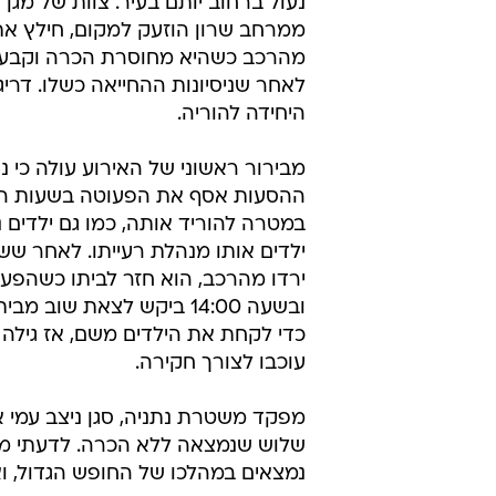
נעול ברחוב יותם בעיר. צוות של מגן 
ממרחב שרון הוזעק למקום, חילץ א
מהרכב כשהיא מחוסרת הכרה וקבע
לאחר שניסיונות ההחייאה כשלו. דרי
היחידה להוריה.
מבירור ראשוני של האירוע עולה כי נ
ההסעות אסף את הפעוטה בשעות הב
במטרה להוריד אותה, כמו גם ילדים נו
ילדים אותו מנהלת רעייתו. לאחר שש
ירדו מהרכב, הוא חזר לביתו כשהפע
ובשעה 14:00 ביקש לצאת שוב מ
כדי לקחת את הילדים משם, אז גילה א
עוכבו לצורך חקירה.
מפקד משטרת נתניה, סגן ניצב עמי 
שלוש שנמצאה ללא הכרה. לדעתי מדוב
נמצאים במהלכו של החופש הגדול, ואנ