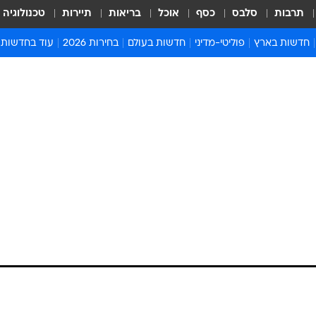
תרבות
סלבס
כסף
אוכל
בריאות
תיירות
טכנולוגיה
חדשות בארץ
פוליטי-מדיני
חדשות בעולם
בחירות 2026
עוד בחדשות
אירועים בארץ
פוליטיקה וממשל
המזרח התיכון
דעות ופרשנויו
חדשות פלילים ומשפט
יחסי חוץ
אירופה
סרי ושלזינגר
חינוך
אמריקה
פרויקטים מיוח
ישראלים בחו"ל
אסיה והפסיפיק
אסור לפספס
בריאות
אפריקה
מדע וסביבה
חברה ורווחה
הנחיות פיקוד 
ארכיון מדורים
זמני כניסת ש
לוח חופשות וח
לוח שנה
חדשות יהדות
חדשות המשפ