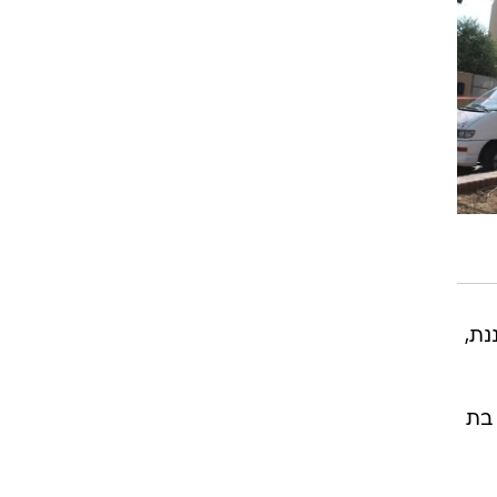
נת,
 בת