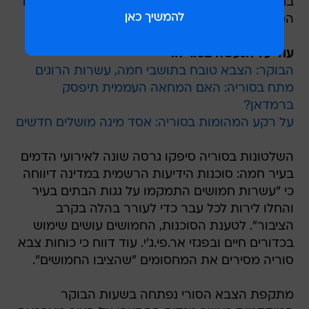
בני אדם. הרוגים נוספים נמנו בעיר בוכמאל שבמזרח
המדינה ובעיר חארק שבדרומה.
עוד על הנעשה בסוריה:
הבוקר: הצבא טובח בתושבי חמה, עשרות הרוגים
מתח בסוריה: האם המחאה העממית תיפסק
ברמדאן?
על רקע המהומות בסוריה: אסד מינה מושלים חדשים
השלטונות בסוריה סיפקו גרסה שונה לאירועי הדמים
בעיר חמה: סוכנות הידיעות הרשמית במדינה דיווחה
כי "עשרות חמושים התמקמו על גגות הבתים בעיר
והחלו לירות לכל עבר כדי לעורר בהלה בקרב
הציבור". לטענת הסוכנות, החמושים עושים שימוש
בכדורים חיים ובפגזי אר.פי.ג'י. עוד דווח כי כוחות צבא
סוריה מסירים את המחסומים "שהציבו החמושים".
מתקפת הצבא הסורי נפתחה בשעות הבוקר