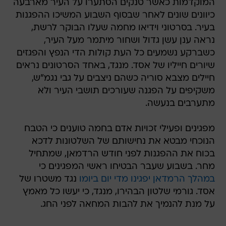
המוקדמות כאשר טנקים הסתערו על העיר מארבעה
כיוונים שונים לאחר שבסוף השבוע המשיכו ההפגנות
בעיר. בסרטוני וידיאו מחמה שעלו הבוקר לרשת,
נראה ענן עשן גדול ושחור מיתמר מעל העיר,
כשברקע נשמעים כל העת קולות הדי הנפץ והפגזים
שיורים חייליו של אסד. מנגד, באחד הסרטונים נראים
חיילים מצבא סוריה כשהם ניצבים על גבי נגמ"ש,
משקיפים על הפגנה שעורכים תושבי העיר ולא
מתערבים בנעשה.
מפגינים ופעילי זכויות אדם בחמה טוענים כי הטבח
הנוכחי מבטא את נחישותם של השלטונות לדכא
בכוח את ההפגנות לפני חודש הרדמאן, שמתחיל
מחר. בשבוע שעבר הבטיחו ראשי המפגינים כי
במהלך הרמדאן יפגינו מדי יום ביומו
נגד משטרו של
אסד. גורמי שלטון הבהירו, מנגד, כי יעשו כל מאמץ
על מנת להנמיך את להבות המחאה לפני החג.