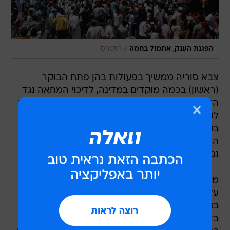
/
הפגנת הענק, אתמול בחמה
רויטרס
צבא סוריה ממשיך בפעולות בהן פתח הבוקר
(ראשון) בכמה מוקדים במדינה, לדיכוי המחאה נגד
השלטון. מספר ההרוגים ממשיך להאמיר, ועומד נכון
לשעות אחר הצהריים, על פי גורמי זכויות אדם
בסוריה, על 136 בני אדם. מדובר במספר ההרוגים
הגבוה ביותר ביום אחד מאז שפרצה ההתקוממות
נגד משטרו של הנשיא בשאר אסד.
מוקד הטבח העיקרי ממשיך להיות העיר חמה, שם
עלה מניין ההרוגים ללפחות 100 מאז שעות הבוקר.
במקביל, מתנהלת מתקפה על מתנגדי השלטון גם
בדיר א-זור שבמזרח המדינה, ושם נהרגו לפחות 20