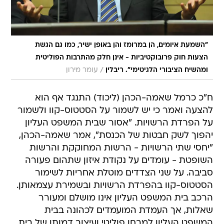
"השמעת איומים, הן במרומז והן באופן ישיר, כמו גם הגשת
הצעות חוק פרובוקטיביות - אינן חלק מהתרבות הפוליטית
/
ומהשיח הציבורי הלגיטימי". ריבלין
עומר מירון
ח"כ כרמל שאמה-הכהן (ליכוד) התנגד אף הוא
להצעה ואמר כי יש לשמור על הסטטוס-קוו ולשמור
על הפרדת הרשויות. "אסור שבית המשפט העליון
יהפוך לשק חבטות של הכנסת", אמר שאמה-הכהן,
"יחסי שתי הרשויות - הרשות המחוקקת והרשות
השופטת - עומדים על נקודת איזון שתהום פעורה
סביבה. על שני הצדדים מוטלת אחריות לשימור
הסטטוס-קוו בהפרדת הרשויות ובשמירת עצמאותן.
הרכב בית המשפט העליון אינו מושלם ומעורר
שאלות, אך העמדת המועמדים לכהונה בבית
המשפט העליון למבחן פוליטי ועיצוב דמותו של בית