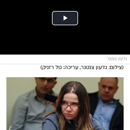
גדעון צנטנר
(צילום: גדעון צנטנר, עריכה: טל רזניק)