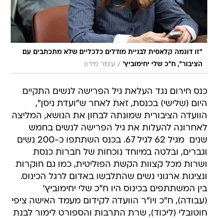
"זו דוגמה קלאסית לבניית מודלים כלכליים שלא מתכתבים עם
/
הציבור", ח"כ שלי יחימוביץ'
עומר מירון
כנס חירום נגד העלאת גיל הפרישה לנשים התקיים
היום (שלישי) בכנסת, זאת לאחר ש"ועדת ניסן",
הוועדה הציבורית שמונתה לבחון את הנושא, המליצה
לאחרונה להעלות את גיל הפרישה לנשים בחמש
שנים  מגיל 62 לגיל 67. בכנס השתתפו כ-200 נשים
וגברים, ובלטה במיוחד נוכחות של חברות כנסת
ושרות מכל קצוות הקשת הפוליטית, כמו גם חוקרות
ונציגות ארגוני נשים שהתלבשו באדום לרגל הכינוס.
בין המשתתפים בכינוס היו ח"כ שלי יחימוביץ'
(עבודה), ח"כ ויו"ר הוועדה לקידום מעמד האישה ציפי
חוטובלי (ליכוד), שרת התרבות והספורט לימור לבנת