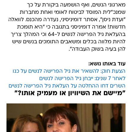
מארגוני הנשים, ואף הושמעה ביקורת על כך
שמנכ"לית המוסד לביטוח לאומי ואחת מחברות
"ועדת ניסן", אסתר דומיניסיני, נעדרה מהכנס. לוואלה
חדשות! אמרה דומיניסני בתגובה כי "היא תומכת
בהעלאת גיל הפרישה לנשים ל-64 וכי המהלך צריך
להיות מלווה בכלים ומשאבים התומכים בנשים שיש
להן בעיה בשוק העבודה".
עוד באותו נושא:
הצעת חוק: להשאיר את גיל הפרישה לנשים על כנו
לאחר 7 שנים: ייבחן גיל הפרישה לנשים
השרים דחו ההחלטה על העלאת גיל הפרישה לנשים
"מיישם את השיוויון או מעמיק אותו?"