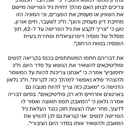
פתרון ממשי לנושא והסביר כי "אנו, חברי הכנסת,
צריכים לבחון האם מהלך דחיית גיל הפרישה מיישם
את השוויון או מעמיק את הפערים, וכי הסוגיה הזו
מחייבת דיון מעמיק והוגן". ח"כ לשעבר, חיים אורון,
טען כי "צריך לקבע את גיל הפרישה עד ל-62, תוך
מסלול של פנסיה דיפרנציאלית ופתירת בעיית
הפנסיה בטווח הרחוק".
את דבריהם חתמו המשתתפים בכנס בקריאה לנשים
ופוליטיקאים להשאיר את הנושא על סדר היום. ח"כ
יחימוביץ' אמרה כי "אנחנו צריכות להיות על המשמר
ולהצהיר שלא נאפשר למהלך כזה לקרות". ח"כ גלאון
הדגישה כי "מאבק כזה צריך להיות מגובה גם
בארגונים אזרחיים ולא רק פוליטיקאים". בסיום דבריה
אמרה גלאון כי "המאבק תפס תאוצה ואסור לו
לדעוך, מחר יועלו הצעות חוק כנגד העלאת גיל
הפרישה לנשים  אני קוראת גם לכן להפיץ את
המאבק ולהשאיר אותו בסדר היום הציבורי".