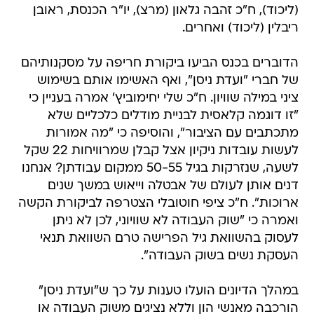
(ליכוד), ח"כ זהבה גלאון (מרצ), יו"ר הכנסת, ראובן
ריבלין (ליכוד) ואחרים.
הדוברים בכנס הביעו ביקורת חריפה על מסקנותיהם
של חברי "ועדת ניסן", ואף האשימו אותם בשימוש
ציני במילה שוויון. ח"כ שלי יחימוביץ' אמרה בעניין כי
"זו דוגמה קלאסית לבניית מודלים כלכליים שלא
מתכתבים עם הציבור", והוסיפה כי "מה אמורות
לעשות עובדות ניקיון אצל קבלן שמרוויחות 22 שקל
לשעה, שנזרקות בגיל 50-55 ממקום עבודתן? אנחנו
דנים אותן לעולם של אבטלה וייאוש במשך שנים
ארוכות". ח"כ ציפי חוטובלי הצטרפה לביקורת הקשה
ואמרה כי "שוק העבודה לא שוויוני, לכן לא ניתן
לעסוק בהשוואת גיל הפרישה טרם השוואת תנאי
העסקת נשים בשוק העבודה".
במהלך הדיונים הועלו טענות על כך ש"ועדת ניסן"
הורכבה מאנשי הון וללא נציגים משוק העבודה או