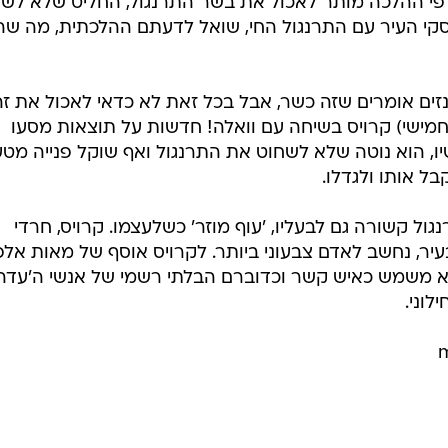
 פי ההלכה מותר לאכול את בשר התרנגול, החליט שלא לש
קי העיר עם התרנגול החי, שואל לדעתם ההלכתית, מה ש
ים אומרים שזה כשר, אבל בכל זאת לא כדאי לאכול את זה
(חמישי) קרויס בשיחה עם וואלה! חדשות על תוצאות מסעו
שיו, הוא נוטה שלא לשחוט את התרנגול ואף שוקל פנייה מט
בל אותו ולגדלו.
גול קשורה גם לבעליו, 'עוף מוזר' כשלעצמו. קרויס, חרדי
בעיר, נחשב לאדם צבעוני ביותר. לקרויס אוסף של מאות אלפ
הוא משמש כאיש קשר וכדוברם הבלתי רשמי של אנשי ה'עדה
לוני.