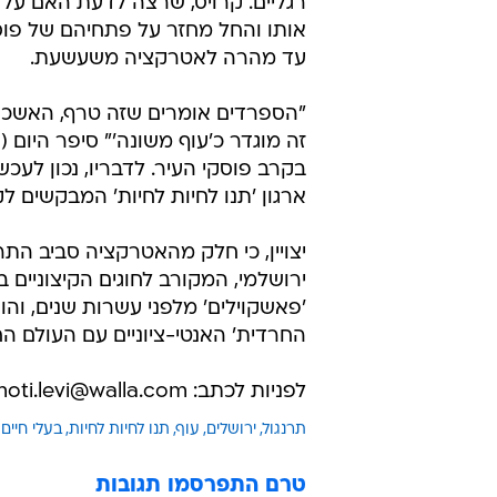
רגליים. קרויס, שרצה לדעת האם על
אותו והחל מחזר על פתחיהם של פוס
עד מהרה לאטרקציה משעשעת.
"הספרדים אומרים שזה טרף, האשכנז
זה מוגדר כ'עוף משונה'" סיפר היום 
בקרב פוסקי העיר. לדבריו, נכון לעכ
ארגון 'תנו לחיות לחיות' המבקשים לק
יצויין, כי חלק מהאטרקציה סביב התרנ
ירושלמי, המקורב לחוגים הקיצוניים 
'פאשקוילים' מלפני עשרות שנים, ו
החרדית' האנטי-ציוניים עם העולם החי
לפניות לכתב: moti.levi@walla.com
תרנגול
ירושלים
עוף
תנו לחיות לחיות
בעלי חיים
טרם התפרסמו תגובות