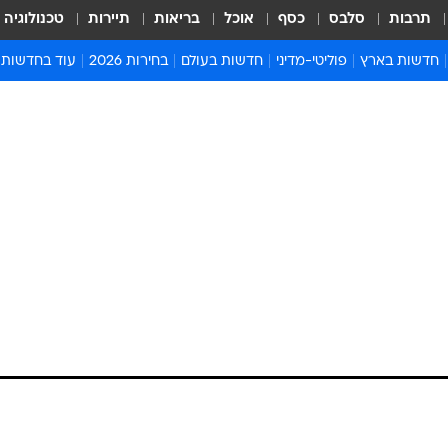
תרבות
סלבס
כסף
אוכל
בריאות
תיירות
טכנולוגיה
חדשות בארץ
פוליטי-מדיני
חדשות בעולם
בחירות 2026
עוד בחדשות
אירועים בארץ
פוליטיקה וממשל
המזרח התיכון
דעות ופרשנויו
חדשות פלילים ומשפט
יחסי חוץ
אירופה
סרי ושלזינגר
חינוך
אמריקה
פרויקטים מיוח
ישראלים בחו"ל
אסיה והפסיפיק
אסור לפספס
בריאות
אפריקה
מדע וסביבה
חברה ורווחה
הנחיות פיקוד 
ארכיון מדורים
זמני כניסת ש
לוח חופשות וח
לוח שנה
חדשות יהדות
חדשות המשפ