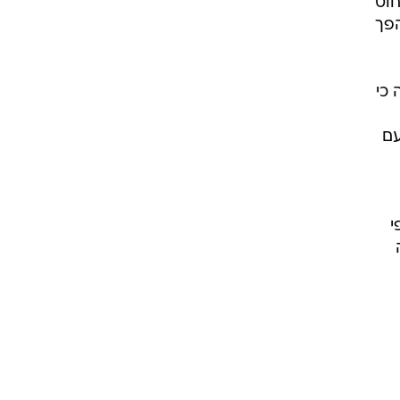
חוט
הפך
 כי
עם
י