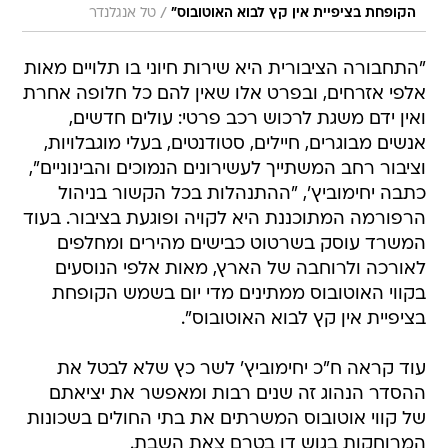
/
הקופחת בציפיית אין קץ לבוא האוטובוס"
טל אנגלנדר
"התחבורה הציבורית היא שירות חיוני בו תלויים מאות
אלפי אזרחים, ובפרט אלו שאין להם כל חלופה אחרת
ואין ידם משגת לרכוש רכב פרטי: עולים חדשים,
אנשים מבוגרים, חיילים, סטודנטים, בעלי מוגבלויות,
וציבור רחב המשתייך לעשירונים הנמוכים והבינוניים",
כתבה יחימוביץ', "ההתנהלות בכל הקשור בניהול
הרפורמה המתוכננת היא לקויה ופוגעת בציבור. בעוד
המשרד עוסק בשרטוט כבישים מהירים ומחלפים
לאורכה ולרוחבה של הארץ, מאות אלפי הנוסעים
בקווי האוטובוס ממתינים מדי יום בשמש הקופחת
בציפיית אין קץ לבוא האוטובוס".
עוד קראה ח"כ יחימוביץ' לשר כץ שלא לבטל את
ההסדר הנהוג זה שנים רבות ומאפשר את יציאתם
של קווי אוטובוס המשרתים את בתי החולים בשכונות
המרוחקות בגוש דן בטרם צאת השבת.