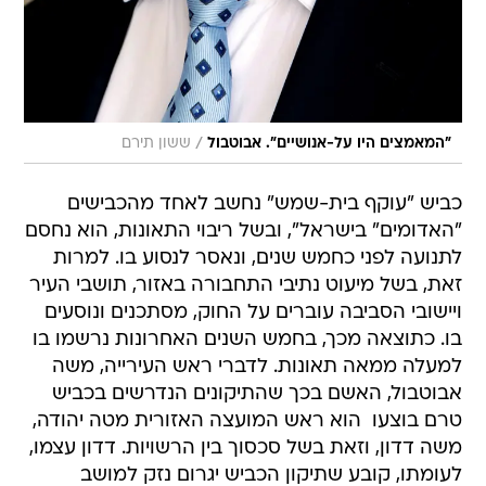
/
"המאמצים היו על-אנושיים". אבוטבול
ששון תירם
כביש "עוקף בית-שמש" נחשב לאחד מהכבישים
"האדומים" בישראל", ובשל ריבוי התאונות, הוא נחסם
לתנועה לפני כחמש שנים, ונאסר לנסוע בו. למרות
זאת, בשל מיעוט נתיבי התחבורה באזור, תושבי העיר
ויישובי הסביבה עוברים על החוק, מסתכנים ונוסעים
בו. כתוצאה מכך, בחמש השנים האחרונות נרשמו בו
למעלה ממאה תאונות. לדברי ראש העירייה, משה
אבוטבול, האשם בכך שהתיקונים הנדרשים בכביש
טרם בוצעו  הוא ראש המועצה האזורית מטה יהודה,
משה דדון, וזאת בשל סכסוך בין הרשויות. דדון עצמו,
לעומתו, קובע שתיקון הכביש יגרום נזק למושב