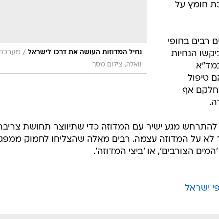
כת חומץ על
 רבים בחופי
/
נחיל המדוזות העושה את דרכו לישראל
מערכת
יקשו הנחיות
וואלה, צילום מסך
במד"א
ם טיפול
וחלקם אף
ה.
ב להתרחש מגע ישיר עם המדוזה כדי שתיווצר תחושת צריבה
 לא על המדוזה עצמה. רבים מאלה שהצליחו לחמוק ממפג
ים הצורבים', או 'ביצי המדוזה'.
פי ישראל