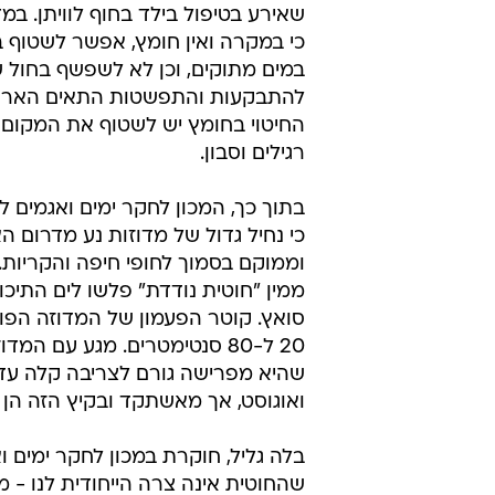
שאירע בטיפול בילד בחוף לוויתן. במ
כי במקרה ואין חומץ, אפשר לשטוף ב
במים מתוקים, וכן לא לשפשף בחול ש
להתבקעות והתפשטות התאים הארסי
החיטוי בחומץ יש לשטוף את המקום 
רגילים וסבון.
בתוך כך, המכון לחקר ימים ואגמים ל
כי נחיל גדול של מדוזות נע מדרום ה
וממוקם בסמוך לחופי חיפה והקריות.
ממין "חוטית נודדת" פלשו לים התיכו
סואץ. קוטר הפעמון של המדוזה הפול
20 ל-80 סנטימטרים. מגע עם המד
שהיא מפרישה גורם לצריבה קלה עד ח
ואוגוסט, אך מאשתקד ובקיץ הזה הן ה
בלה גליל, חוקרת במכון לחקר ימים ו
שהחוטית אינה צרה הייחודית לנו - מ