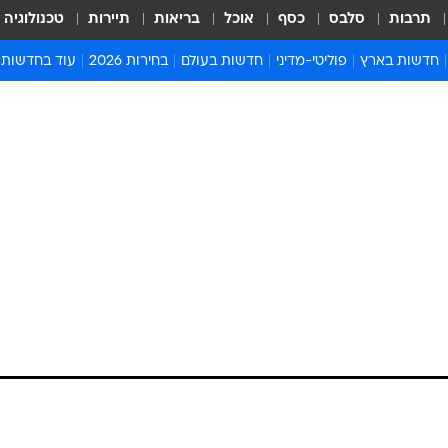
תרבות
סלבס
כסף
אוכל
בריאות
תיירות
טכנולוגיה
חדשות בארץ
פוליטי-מדיני
חדשות בעולם
בחירות 2026
עוד בחדשות
אירועים בארץ
פוליטיקה וממשל
המזרח התיכון
דעות ופרשנויו
חדשות פלילים ומשפט
יחסי חוץ
אירופה
סרי ושלזינגר
חינוך
אמריקה
פרויקטים מיוח
ישראלים בחו"ל
אסיה והפסיפיק
אסור לפספס
בריאות
אפריקה
מדע וסביבה
חברה ורווחה
הנחיות פיקוד 
ארכיון מדורים
זמני כניסת ש
לוח חופשות וח
לוח שנה
חדשות יהדות
חדשות המשפ