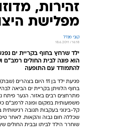
זהירות, מדוזו
מפלישת היצו
קובי מנדל
18.6.2011 / 16:18
ילד שרחץ בחוף בקריית ים נפגע
הוא פונה לבית החולים רמב"ם ו
להתמודד עם התופעה
פגיעת ילד בן 11 היום בצהרים (
בחוף הלוויתן בקריית ים הביאה לבה
מתרחצים רבים באזור. הנער פיתח נ
משמעותית במקום ופונה לרמב"ם כ
קל-בינוני בעקבות תגובה רגישותית 
שכללה חום גבוה והקאות. לאחר טיפו
שוחרר הילד לביתו ובבית החולים שי