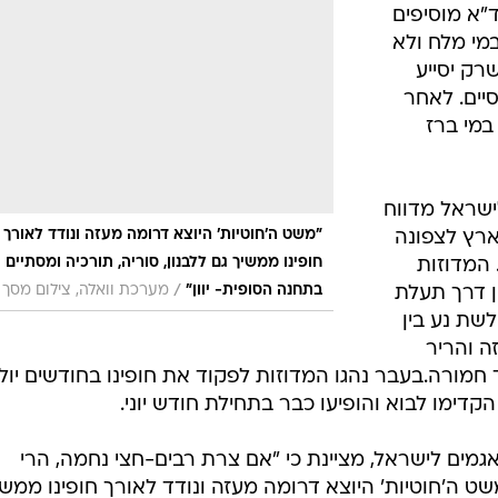
ד"א מוסיפים
מי מלח ולא
רק יסייע
ים. לאחר
במי ברז
ישראל מדווח
"משט ה'חוטיות' היוצא דרומה מעזה ונודד לאורך
ארץ לצפונה
חופינו ממשיך גם ללבנון, סוריה, תורכיה ומסתיים
 המדוזות
/
בתחנה הסופית- יוון"
מערכת וואלה, צילום מסך
ן דרך תעלת
שת נע בין
וזה והריר
מורה.בעבר נהגו המדוזות לפקוד את חופינו בחודשים יולי
קדימו לבוא והופיעו כבר בתחילת חודש יוני.
אגמים לישראל, מציינת כי "אם צרת רבים-חצי נחמה, הרי
שט ה'חוטיות' היוצא דרומה מעזה ונודד לאורך חופינו ממשי