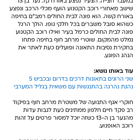
במעבר חצייה. הצעיר נפצע באורח קל. נער בן 13
שישב מאחורי רוכב הקטנוע הועף מכלי הרכב ונפצע
באורח קשה. הוא פונה לבית החולים רמב"ם בחיפה
כשהוא סובל משברים בכל חלקי גופו. הולך הרגל
פונה לבית החולים כרמל בעיר ואילו רוכב הקטנוע
נמלט מהמקום. שוטרי מרחב חוף בחיפה פתחו
בחקירת נסיבות התאונה ופועלים כעת לאתר את
הנהג הפוגע.
עוד באותו נושא:
שני הרוגים בתאונות דרכים בדרום ובכביש 5
נהגת נהרגה בהתנגשות עם משאית בגליל המערבי
חוקרי אגף התנועה של משטרת מרחב חוף בפיקוד
רב פקד חיים חלפון ממתינים כעת לגבות עדות
מהנער בן ה-13 כשזה יוכל למסור פרטים על זהות
רוכב האופנוע.