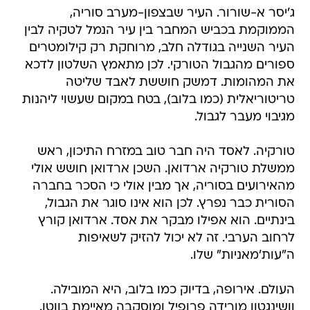
ג'יסר א-שורור. העיר שבצפון-מערב סוריה,
הממוקמת בכביש המחבר בין עיר הנמל לטקיה לבין
העיר השנייה בגודלה חלב, מרוחקת רק קילומטרים
ספורים מהגבול הטורקי. לכן מתאמץ השלטון לדכא
את המהומות. דמשק חוששת לאבד שליטה
טריטוריאלית (כמו בלוב), בטח במקום שעשוי ליהנות
מגיבוי מעבר לגבול.
טורקיה. לאסד היה חבר טוב במזרח התיכון, ראש
ממשלת טורקיה ארדואן. השכן ארדואן חושש אולי
מהאירועים בסוריה, אך מבין אולי כי הסכר בחברה
הסורית כבר נפרץ. לכן הוא אינו סוגר את הגבול,
בינתיים. הוא אפילו מבקר את אסד. ארדואן קורץ
לרחוב הערבי. זה לא יכול להזיק לשאיפות
ה"עות'מאניות" שלו.
העולם. אירופה, בדיוק כמו בלוב, היא המובילה.
וושינגטון מורידה פרופיל ומוסקבה מאיימת בווטו.