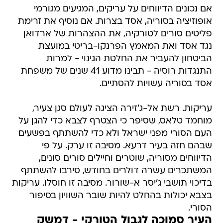
אם נכונים הדיווחים על עריקים, המגיעים מגורמי
אופוזיציה בסוריה, אסד בצרות. אם נוסיף את זרימת
פליטים סורים לטורקיה, את ההצהרות של ארדואן
נגד אסד ואת המאמץ הפרנקו-בריטי במועצת
הביטחון להעביר את החלטת הגינוי - למרות
התנגדות רוסיה - תבינו מדוע 41 שנים של משפחת
אסד בסוריה עשויות להסתיים.
עריקות. רשת אל-ג'זירה הציגה לעולם סגן צעיר,
מוחמד טלאס, שסיפר כי הצטרף לצבא כדי להגן על
העם הסורי מפני ישראל ולא כדי להשתתף בפשעים
שבהם חזה בעיר דרעא. מסיבה זו ערק. על פי
הדיווחים מסוריה, שוטרים וחיילים סורים סונים,
המשתכרים עשרה דולרים בחודש, סירבו להשתתף
בדיכוי תושבי ג'יסר א-שורור. מסיבה זו חוסלו. עריקות
בצבא יכולות בהחלט להיות שובר השוויון בסיפור
הסורי.
העיר סמוכה לגבול הטורקי - דמשק