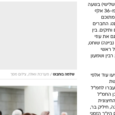
כפל"
המייל האדום
פרו כי הוא ישקול האם להמשיך במרוץ או לחבור
רוץ נגד הזמן להגשת הטפסים האחרונים למטה. עד
שלישי) בשעה
15:00. נכון להבוקר, הגיעו מעט יותר מ-36 אלף
מתוכם
רנט. החברים
לף חברים ותיקים. בין
 את עוזי
(בייגה) שוחט,
 ראשי
רבין ושמעון