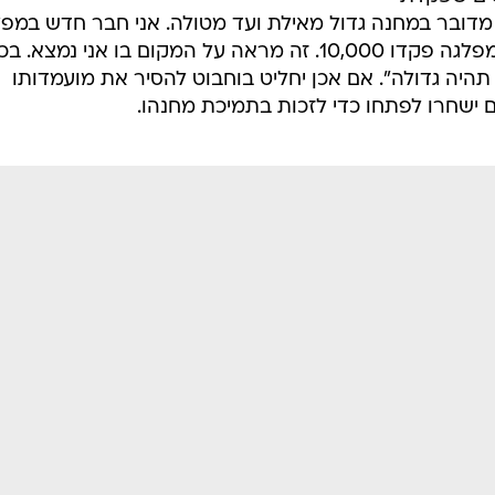
כו בשיחה עם
שקול האם
להמשיך במרוץ או לקחת את 6,000 המתפקדים
 אחר. בכך
שר הוא
השפעה רבה
.
/
שלי יחימוביץ'
אורי לנץ
ים שפקדתי
 מדובר במחנה גדול מאילת ועד מטולה. אני חבר חדש במפ
ופקדתי 6,000 איש, כאשר ותיקים במפלגה פקדו 10,000. זה מראה על המקום בו אני נמצא. 
ה גדולה". אם אכן יחליט בוחבוט להסיר את מועמדותו
ם ישחרו לפתחו כדי לזכות בתמיכת מחנהו.