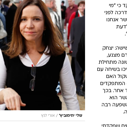
/
שלמה בוחבוט
מערכת וואלה, צילום מסך
עו עוד אלפי
שת
עברו לחמ"ל
ן החמ"ל
חיצונית
 חיליק בר,
יו"ר הזמני
כי "מי
רכה לפני
שר אנחנו
לדעת
ישה: יצחק
רם מצנע,
ונה מתחילת