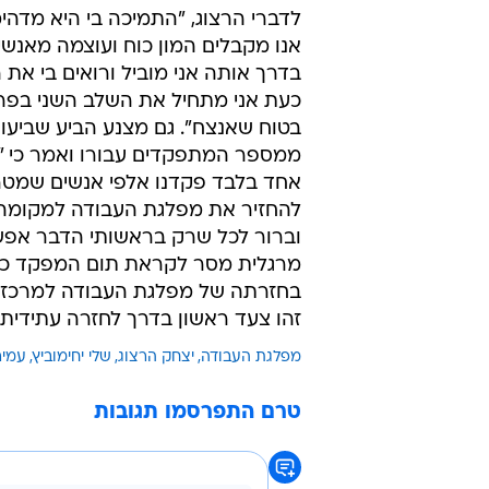
המטה עבד עם 1,000 מתנדבים
משכורת אחת וגייס מתפקדים רבים 
האינטרנט. "זו הפעם הראשונה בתול
הפוליטיקה הממוסדת בישראל, שבה
מגייס באמצעות מכשירים חדשים מת
הציבור הרחב", אמר ראש המטה, עופ
"שלי נהנית מאהבה והערכה בציבור  
את אלה למפקד".
לדברי הרצוג, "התמיכה בי היא מדהי
אנו מקבלים המון כוח ועוצמה מאנשי
בדרך אותה אני מוביל ורואים בי את 
כעת אני מתחיל את השלב השני בפריימ
בטוח שאנצח". גם מצנע הביע שביעות
ממספר המתפקדים עבורו ואמר כי "
אחד בלבד פקדנו אלפי אנשים שמט
להחזיר את מפלגת העבודה למקומה 
וברור לכל שרק בראשותי הדבר אפשר