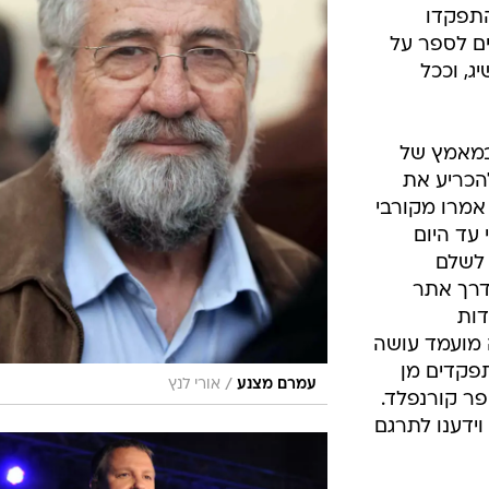
מו. במטה
-9,000 איש. מטה
 אלף מתפקדים, מטה
מתוכם 9,000 טרם תחילת
ה הרצוג, הם
דים ואילו המטה של
 אלפי
ם, כאשר לדבריהם 2,000 התפקדו
ם לספר על
, וככל
במאמץ של
הכריע את
 אמרו מקורבי
 עד היום