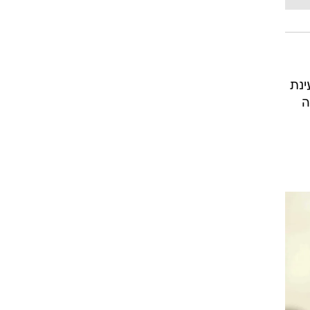
ינת
ה