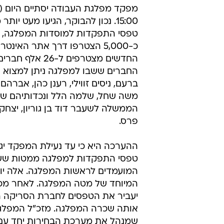
המתפקדים הו
פנחס וולף
7.6.2011 / 3:41
מקורבי המועמד שלמה בוחבוט סי
למועמד אחר. יתר המועמדים במ
התפקדו כ-36 אלף חברים חדשים
מפקד מפלגת העבודה יסתיים היום (
טפסי התפקדות למוסדות המפלגה, 
כ-5,000 הצטרפו דרך אתר האינט
החדשים מצטרפים ל-26 א
החברים ששבו למפלגה ניתן למצוא גם
ברעם, ניסים זווילי, רענן כהן, אברהם 
משה שחל, שלמה הלל ונכדותיהם של
הממשלה לשעבר דוד בן גוריון, יצחק 