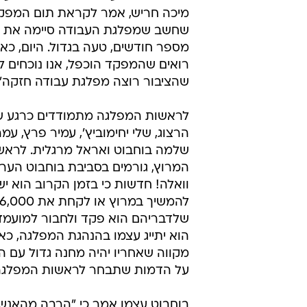
פרס.
ההערכה היא כי עד נעילת המפקד יגי
טפסי התפקדות למפלגה ממטות ש
המועמדים לראשות המפלגה. אלה יו
המיוחד של מטה המפלגה. לאחר מכ
יעביר את הטפסים לחברת הסריקה ה
אותה שכרה המפלגה. מזכ"ל המפלגה,
שמנהל את מערכת הבחירות יחד עם ה
מיכה חריש, אמר לקראת תום המפקד 
שחשב שמפלגת העבודה סיימה את ד
מספר חודשים, טעה בגדול. היום, כא
רואים שהמפקד הוכפל, אנו נוכחים 
שהציבור רוצה מפלגת עבודה חזקה".
לראשות המפלגה מתמודדים כרגע ש
הרצוג, שלי יחימוביץ', עמיר פרץ, עמ
שלמה בוחבוט ואראל מרגלית. לראש