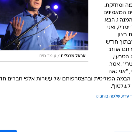
, בלי לשלם
דרך אתר
דות
 מועמד עושה
פקדים מן
/
עמרם מצנע
אורי לנץ
ר קורנפלד.
וידענו לתרגם
מה ומחזקת.
ם המאמינים
המנהיג הבא.
ריז, ואני
 רצון
בתוך חודש
רתם אחת:
/
הטבעי,
אראל מרגלית
עומר מירון
י", אמר.