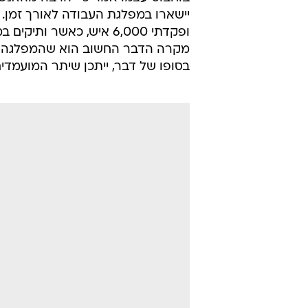
המרוץ, גורמים בסביבת בוחבוט הערי
וואלה! חדשות כי בזמן הקרוב הוא י
שלדבריהם הוא פקד ולחבור למועמד
הוא יתייג עצמו בהנהגת המפלגה, כא
מקווה שאחריו יהיה מחנה גדול עם 
על הדמות שתבחר לראשות המפלגה
בוחבוט עצמו אמר כי "הרבה מהאנש
יישארו במפלגת העבודה לאורך זמן.
מקרה הדבר החשוב הוא שהמפלגה תהי
בסופו של דבר, ייתכן שיתר המועמדי