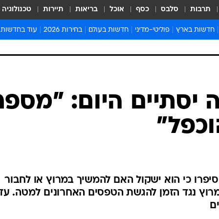
תרבות
סלבס
כסף
אוכל
בריאות
תיירות
טכנולוגיה
חדשות בארץ
פוליטי-מדיני
חדשות בעולם
בחירות 2026
עוד בחדשות
אירועים בארץ
פוליטיקה וממשל
המזרח התיכון
דעות ופרשנויו
חדשות פלילים ומשפט
יחסי חוץ
אירופה
סרי ושלזינגר
חינוך
אמריקה
פרויקטים מיוח
ישראלים בחו"ל
אסיה והפסיפיק
אסור לפספס
בריאות
אפריקה
מדע וסביבה
חברה ורווחה
הנחיות פיקוד 
ארכיון מדורים
זמני כניסת ש
לוח חופשות וח
לוח שנה
חדשות יהדות
יסתיים היום: "מספר
חדשות המשפ