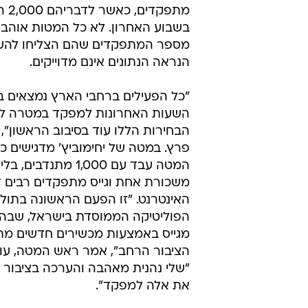
בינתיים החל המפקד שיגיע היום לסיו
מצנע העריכו שפקדו כ
יחימוביץ' מספר על כ-15
פרץ על 14 אלף, 
המפקד הנוכחי. לדברי הגורמים במט
הצליחו לגייס 12,500 מתפק
אראל מרגלית מסתפק בנתון כללי של
מתפקדי
בשבוע האחרון. לא כל המטות אוהבי
מספר המתפקדים שהם הצליחו להשיג
הנראה הנתונים אינם מדוייקים.
"כל הפעילים ברחבי הארץ נמצאים 
השעות האחרונות למפקד במטרה ל
הבחירות הללו עוד בסיבוב הראשון",
פרץ. במטה של יחימוביץ' מדגישים כי