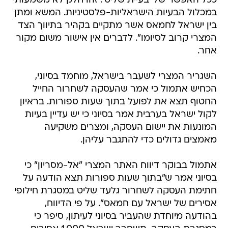
ככל האפשר של 'בעיית שליט'. זהו חלק לא משמעותי
במכלול הבעיות הישראליות-פלסטיניות. המשא ומתן
בין ישראל לחמאס אשר מתקיים בקהיר בתיווך הצד
המצרי קרוב לסיומו". לדברים אין אישור משום מקור
אחר.
השגריר המצרי לשעבר בישראל, מוחמד בסיוני,
הכחיש אתמול כי אמר שהעסקה לשחרור החייל
החטוף תצא את לפועל בתוך שעות ספורות. בראיון
לקול ישראל בערבית אמר בסיוני כי יש עדיין בעיות
המונעות את יישום העסקה, ומצרים משקיעה
מאמצים גדולים כדי להתגבר עליהן.
אתמול בבוקר דיווח האתר המצרי "אל-מסריון" כי
בסיוני אמר ש"בתוך שעות ספורות תצא הודעה על
חתימת העסקה לשחרור גלעד שליט במסגרת חילופי
אסירים של ישראל עם חמאס". על פי הדיווח,
בהודעה מיוחדת שהעביר בסיוני לעיתון, סיפר כי